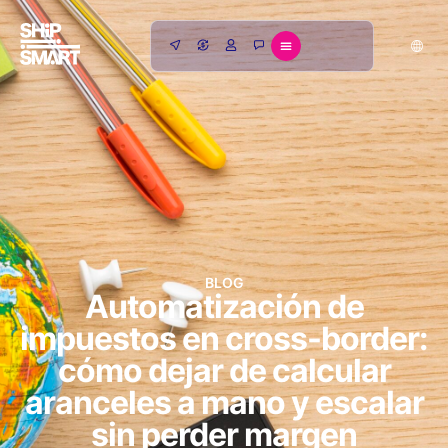
BLOG
Automatización de
impuestos en cross-border:
cómo dejar de calcular
aranceles a mano y escalar
sin perder margen