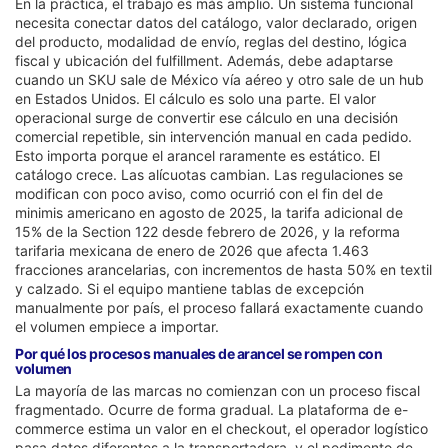
En la práctica, el trabajo es más amplio. Un sistema funcional
necesita conectar datos del catálogo, valor declarado, origen
del producto, modalidad de envío, reglas del destino, lógica
fiscal y ubicación del fulfillment. Además, debe adaptarse
cuando un SKU sale de México vía aéreo y otro sale de un hub
en Estados Unidos. El cálculo es solo una parte. El valor
operacional surge de convertir ese cálculo en una decisión
comercial repetible, sin intervención manual en cada pedido.
Esto importa porque el arancel raramente es estático. El
catálogo crece. Las alícuotas cambian. Las regulaciones se
modifican con poco aviso, como ocurrió con el fin del de
minimis americano en agosto de 2025, la tarifa adicional de
15% de la Section 122 desde febrero de 2026, y la reforma
tarifaria mexicana de enero de 2026 que afecta 1.463
fracciones arancelarias, con incrementos de hasta 50% en textil
y calzado. Si el equipo mantiene tablas de excepción
manualmente por país, el proceso fallará exactamente cuando
el volumen empiece a importar.
Por qué los procesos manuales de arancel se rompen con
volumen
La mayoría de las marcas no comienzan con un proceso fiscal
fragmentado. Ocurre de forma gradual. La plataforma de e-
commerce estima un valor en el checkout, el operador logístico
pasa datos diferentes a la transportadora, y el pedimento de