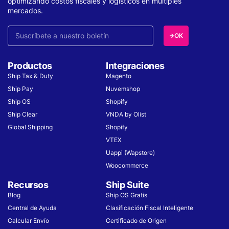
optimizando costos fiscales y logísticos en múltiples
mercados.
OK
Productos
Integraciones
Ship Tax & Duty
Magento
Ship Pay
Nuvemshop
Ship OS
Shopify
Ship Clear
VNDA by Olist
Global Shipping
Shopify
VTEX
Uappi (Wapstore)
Woocommerce
Recursos
Ship Suite
Blog
Ship OS Gratis
Central de Ayuda
Clasificación Fiscal Inteligente
Calcular Envío
Certificado de Origen