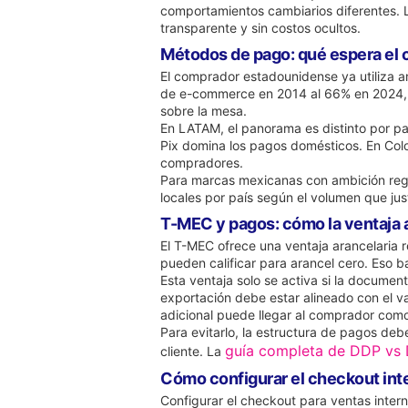
comportamientos cambiarios diferentes. L
transparente y sin costos ocultos.
Métodos de pago: qué espera el
El comprador estadounidense ya utiliza am
de e-commerce en 2014 al 66% en 2024, 
sobre la mesa.
En LATAM, el panorama es distinto por pa
Pix domina los pagos domésticos. En Colo
compradores.
Para marcas mexicanas con ambición regio
locales por país según el volumen que just
T-MEC y pagos: cómo la ventaja a
El T-MEC ofrece una ventaja arancelaria 
pueden calificar para arancel cero. Eso b
Esta ventaja solo se activa si la documen
exportación debe estar alineado con el va
adicional puede llegar al comprador como
Para evitarlo, la estructura de pagos deb
guía completa de DDP vs
cliente. La
Cómo configurar el checkout int
Configurar el checkout para ventas inter