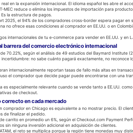
real en la expansión internacional. El idioma español les abre el ac
l T-MEC reduce o elimina los impuestos de importación para productos
 Es la estructura de pagos.
rt 2025, el 94% de los compradores cross-border espera pagar en 
a no ofrece esas condiciones al comprador en EE.UU. o en Colombia, 
pagos internacionales de tu e-commerce para vender en EE.UU. y en 
al barrera del comercio electrónico internacional
 de 70.22%, según el análisis de 49 estudios del Baymard Institute 
e incertidumbre: no sabe cuánto pagará exactamente, no reconoce l
ran internacionalmente reportan tasas de fallo más altas en transa
ncluso el comprador que decide pagar puede encontrarse con una tr
ma es especialmente relevante cuando se vende tanto a EE.UU. como
ativas de checkout.
o correcto en cada mercado
n comprador en Chicago es equivalente a no mostrar precio. El clie
 de finalizar el pedido.
 de carrito en promedio un 6%, según el Checkout.com Payment Per
s sin ninguna inversión adicional en adquisición de clientes.
, el reto se multiplica porque la región tiene monedas muy distinta