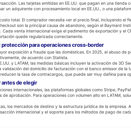
ransacción. Las tarjetas emitidas en EE.UU. que pagan en una tiend
sar un adquirente con procesamiento local en EE.UU., o una platafor
osto total. El comprador necesita ver el precio final, incluyendo el f
 checkout son la principal causa de abandono, según el Baymard Insti
l. Cada venta internacional exige el pedimento de exportación y el 
ortación quede regularizada correctamente.
: protección para operaciones cross-border
yor exposición a fraude que las domésticas. En 2025, el abuso de pol
tivamente, de acuerdo con Statista.
U. y LATAM, las medidas básicas incluyen la activación de 3D Secur
 validación del domicilio de facturación con el banco emissor de la ta
o reducen la tasa de contracargos, que puede ser muy dañina para op
 antes de elegir
iones internacionales, las plataformas globales como Stripe, PayPal 
s de aprobación. Para operaciones con volumen alto en LATAM, solu
s, los mercados de destino y la estructura jurídica de la empresa. A
ansacción internacional y el soporte para los métodos de pago de cad