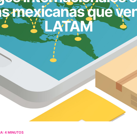
as mexicanas que ven
LATAM
A:
4
MINUTOS