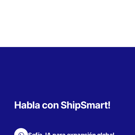
Habla con ShipSmart!
Sofía, IA para expansión global