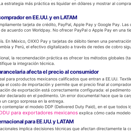
a estrategia más práctica es liquidar en dólares y mostrar al compra
 comprador en EE.UU. y en LATAM
pliamente tarjeta de crédito, PayPal, Apple Pay y Google Pay. Las c
de acuerdo con Worldpay. No ofrecer PayPal o Apple Pay en una ti
ís. En México, OXXO Pay y tarjetas de débito tienen una penetración 
mbia y Perú, el efectivo digitalizado a través de redes de cobro si
nal, la recomendación práctica es ofrecer los métodos globales (ta
ifique la integración técnica.
rancelaria afecta el precio al consumidor
real para productos mexicanos calificados que entran a EE.UU. Textil
aja el costo de importación y permite que el precio final al comprad
tación de exportación está correctamente configurada: el pedimento 
lor declarado en el pedimento. Un error documental hace que la carga
 un cargo sorpresa en la entrega.
e contemplar el modelo DDP (Delivered Duty Paid), en el que todos lo
 DDU para exportadores mexicanos
explica cómo cada modelo a
ernacional para EE.UU. y LATAM
nacionales implica decisiones técnicas que afectan directamente la c