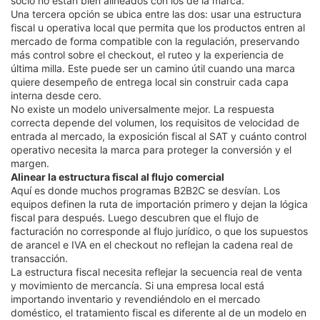
socio no están bien alineados con los de la marca.
Una tercera opción se ubica entre las dos: usar una estructura
fiscal u operativa local que permita que los productos entren al
mercado de forma compatible con la regulación, preservando
más control sobre el checkout, el ruteo y la experiencia de
última milla. Este puede ser un camino útil cuando una marca
quiere desempeño de entrega local sin construir cada capa
interna desde cero.
No existe un modelo universalmente mejor. La respuesta
correcta depende del volumen, los requisitos de velocidad de
entrada al mercado, la exposición fiscal al SAT y cuánto control
operativo necesita la marca para proteger la conversión y el
margen.
Alinear la estructura fiscal al flujo comercial
Aquí es donde muchos programas B2B2C se desvían. Los
equipos definen la ruta de importación primero y dejan la lógica
fiscal para después. Luego descubren que el flujo de
facturación no corresponde al flujo jurídico, o que los supuestos
de arancel e IVA en el checkout no reflejan la cadena real de
transacción.
La estructura fiscal necesita reflejar la secuencia real de venta
y movimiento de mercancía. Si una empresa local está
importando inventario y revendiéndolo en el mercado
doméstico, el tratamiento fiscal es diferente al de un modelo en