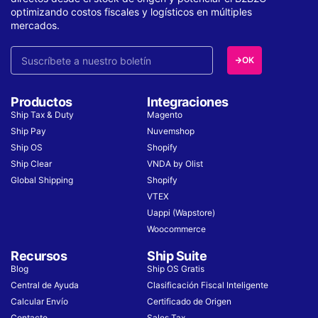
optimizando costos fiscales y logísticos en múltiples
mercados.
OK
Productos
Integraciones
Ship Tax & Duty
Magento
Ship Pay
Nuvemshop
Ship OS
Shopify
Ship Clear
VNDA by Olist
Global Shipping
Shopify
VTEX
Uappi (Wapstore)
Woocommerce
Recursos
Ship Suite
Blog
Ship OS Gratis
Central de Ayuda
Clasificación Fiscal Inteligente
Calcular Envío
Certificado de Origen
Contacto
Sales Tax