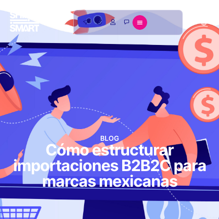
BLOG
Cómo estructurar
importaciones B2B2C para
marcas mexicanas