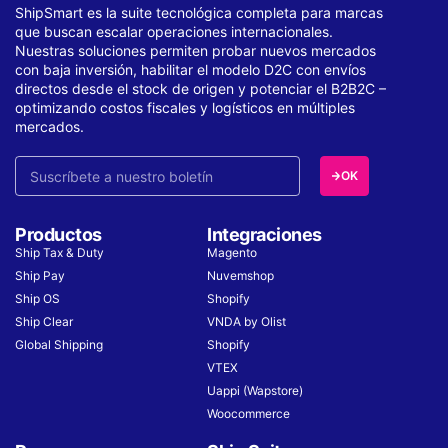
ShipSmart es la suite tecnológica completa para marcas
que buscan escalar operaciones internacionales.
Nuestras soluciones permiten probar nuevos mercados
con baja inversión, habilitar el modelo D2C con envíos
directos desde el stock de origen y potenciar el B2B2C –
optimizando costos fiscales y logísticos en múltiples
mercados.
OK
Productos
Integraciones
Ship Tax & Duty
Magento
Ship Pay
Nuvemshop
Ship OS
Shopify
Ship Clear
VNDA by Olist
Global Shipping
Shopify
VTEX
Uappi (Wapstore)
Woocommerce