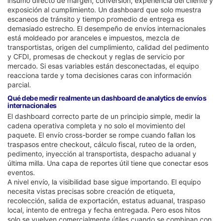
insumo directo de margen, conversión, experiencia del cliente y
exposición al cumplimiento. Un dashboard que solo muestra
escaneos de tránsito y tiempo promedio de entrega es
demasiado estrecho. El desempeño de envíos internacionales
está moldeado por aranceles e impuestos, mezcla de
transportistas, origen del cumplimiento, calidad del pedimento
y CFDI, promesas de checkout y reglas de servicio por
mercado. Si esas variables están desconectadas, el equipo
reacciona tarde y toma decisiones caras con información
parcial.
Qué debe medir realmente un dashboard de analytics de envíos
internacionales
El dashboard correcto parte de un principio simple, medir la
cadena operativa completa y no solo el movimiento del
paquete. El envío cross-border se rompe cuando fallan los
traspasos entre checkout, cálculo fiscal, ruteo de la orden,
pedimento, inyección al transportista, despacho aduanal y
última milla. Una capa de reportes útil tiene que conectar esos
eventos.
A nivel envío, la visibilidad base sigue importando. El equipo
necesita vistas precisas sobre creación de etiqueta,
recolección, salida de exportación, estatus aduanal, traspaso
local, intento de entrega y fecha entregada. Pero esos hitos
solo se vuelven comercialmente útiles cuando se combinan con