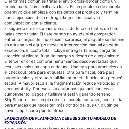
El error más común es tratar el envío cross-border como un
problema de última milla. No lo es. Es un problema de modelo
operativo que empieza con los datos del producto y termina
con la ejecución de la entrega, la gestión fiscal y la
comunicación con el cliente.
El segundo error es poner demasiado foco en tarifas de flete
bajas como titular. El flete barato no ayuda si el comprador
enfrenta cargos de importación sorpresa, el paquete se detiene
en aduana o el equipo necesita intervención manual en cada
excepción. El costo total incluye entregas fallidas, carga de
atención al cliente, fuga de margen y riesgo de cumplimiento.
El tercer error es comprar herramientas desconectadas que
resuelven solo una capa cada una. Una app para aranceles en
el checkout, otra para etiquetas, otra para fiscal, otra para
pagos locales y otra para fulfillment puede funcionar a pequeña
escala. A mayor escala, la fragmentación reduce velocidad y
accountability. Por eso las plataformas que unifican envío,
cumplimiento, pagos y fulfillment están ganando terreno.
ShipSmart es un ejemplo de este modelo operativo, construida
para marcas que necesitan más control del que un plugin de
envío simplificado puede ofrecer.
LA DECISIÓN DE PLATAFORMA DEBE SEGUIR TU MODELO DE
EXPANSIÓN
No existe la mejor plataforma de forma universal, porque las