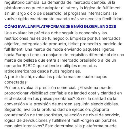
regulatorio cambia. La demanda del mercado cambia. Si la
plataforma no puede adaptar el ruteo y la lógica de fulfillment
sin un largo ciclo de desarrollo, el programa internacional se
vuelve rígido exactamente cuando más se necesita flexibilidad.
CÓMO EVALUAR PLATAFORMAS DE ENVÍO GLOBAL EN 2026
Una evaluación práctica debe seguir la economía y las
restricciones reales de tu negocio. Empieza por tus mercados
objetivo, categorías de producto, ticket promedio y modelo de
fulfillment. Una marca de moda enviando paquetes ligeros
hacia Europa tiene un conjunto de requisitos diferente al de una
marca de belleza que entra al mercado brasileño o al de un
operador B2B2C que atiende múltiples mercados
latinoamericanos desde hubs regionales.
A partir de ahí, evalúa las plataformas en cuatro capas
conectadas.
Primero, evalúa la precisión comercial. ¿El sistema puede
proporcionar visibilidad confiable de landed cost y claridad en
el checkout en tus países prioritarios? Si no, la calidad de la
conversión y la previsión de margen seguirán siendo débiles.
Segundo, evalúa la profundidad de ejecución. ¿Soporta
orquestación de transportistas, selección de nivel de servicio,
lógica de devoluciones y fulfillment multi-origen sin parches
manuales intensivos? Esto determina si la plataforma puede