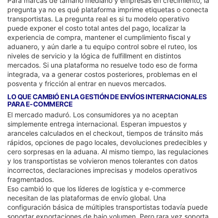
Para marcas de tamaño mediano y empresas en crecimiento, la
pregunta ya no es qué plataforma imprime etiquetas o conecta
transportistas. La pregunta real es si tu modelo operativo
puede exponer el costo total antes del pago, localizar la
experiencia de compra, mantener el cumplimiento fiscal y
aduanero, y aún darle a tu equipo control sobre el ruteo, los
niveles de servicio y la lógica de fulfillment en distintos
mercados. Si una plataforma no resuelve todo eso de forma
integrada, va a generar costos posteriores, problemas en el
posventa y fricción al entrar en nuevos mercados.
LO QUE CAMBIÓ EN LA GESTIÓN DE ENVÍOS INTERNACIONALES
PARA E-COMMERCE
El mercado maduró. Los consumidores ya no aceptan
simplemente entrega internacional. Esperan impuestos y
aranceles calculados en el checkout, tiempos de tránsito más
rápidos, opciones de pago locales, devoluciones predecibles y
cero sorpresas en la aduana. Al mismo tiempo, las regulaciones
y los transportistas se volvieron menos tolerantes con datos
incorrectos, declaraciones imprecisas y modelos operativos
fragmentados.
Eso cambió lo que los líderes de logística y e-commerce
necesitan de las plataformas de envío global. Una
configuración básica de múltiples transportistas todavía puede
soportar exportaciones de bajo volumen. Pero rara vez soporta