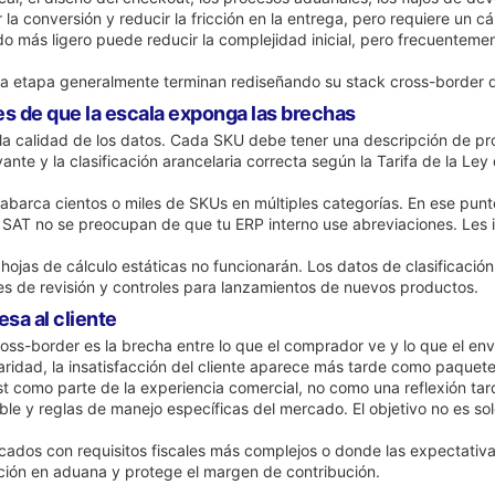
a conversión y reducir la fricción en la entrega, pero requiere un c
o más ligero puede reducir la complejidad inicial, pero frecuenteme
a etapa generalmente terminan rediseñando su stack cross-border 
es de que la escala exponga las brechas
a calidad de los datos. Cada SKU debe tener una descripción de produ
nte y la clasificación arancelaria correcta según la Tarifa de la L
barca cientos o miles de SKUs en múltiples categorías. En ese punto,
SAT no se preocupan de que tu ERP interno use abreviaciones. Les im
 hojas de cálculo estáticas no funcionarán. Los datos de clasificació
es de revisión y controles para lanzamientos de nuevos productos.
esa al cliente
oss-border es la brecha entre lo que el comprador ve y lo que el enví
aridad, la insatisfacción del cliente aparece más tarde como paquet
t como parte de la experiencia comercial, no como una reflexión tardí
ble y reglas de manejo específicas del mercado. El objetivo no es s
ados con requisitos fiscales más complejos o donde las expectativas
icción en aduana y protege el margen de contribución.