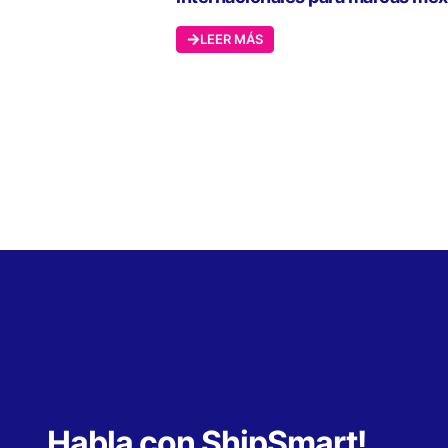
LEER MÁS
Habla con ShipSmart!