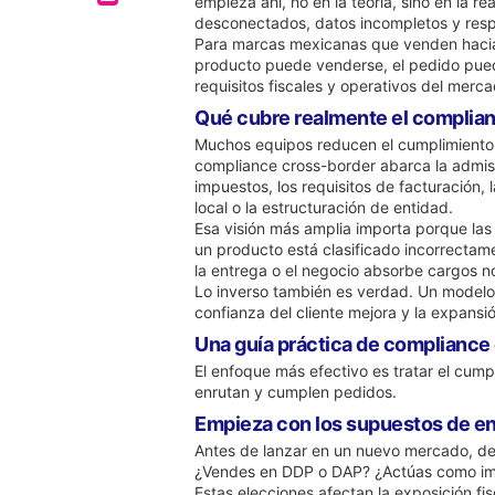
empieza ahí, no en la teoría, sino en la 
desconectados, datos incompletos y respo
Para marcas mexicanas que venden hacia EU
producto puede venderse, el pedido pued
requisitos fiscales y operativos del merc
Qué cubre realmente el complia
Muchos equipos reducen el cumplimiento a
compliance cross-border abarca la admisib
impuestos, los requisitos de facturación, 
local o la estructuración de entidad.
Esa visión más amplia importa porque las
un producto está clasificado incorrectame
la entrega o el negocio absorbe cargos 
Lo inverso también es verdad. Un modelo
confianza del cliente mejora y la expansi
Una guía práctica de compliance
El enfoque más efectivo es tratar el cump
enrutan y cumplen pedidos.
Empieza con los supuestos de en
Antes de lanzar en un nuevo mercado, defi
¿Vendes en DDP o DAP? ¿Actúas como impo
Estas elecciones afectan la exposición fi