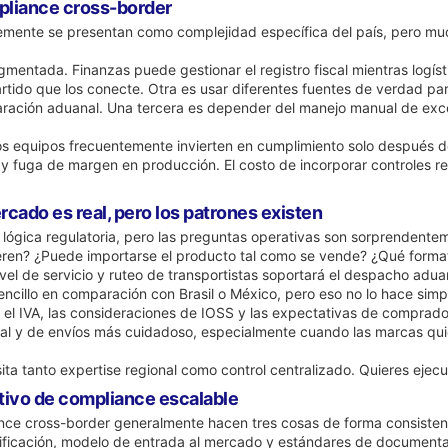
pliance cross-border
mente se presentan como complejidad específica del país, pero muc
gmentada. Finanzas puede gestionar el registro fiscal mientras logís
tido que los conecte. Otra es usar diferentes fuentes de verdad par
 declaración aduanal. Una tercera es depender del manejo manual de 
os equipos frecuentemente invierten en cumplimiento solo después d
s y fuga de margen en producción. El costo de incorporar controles r
rcado es real, pero los patrones existen
lógica regulatoria, pero las preguntas operativas son sorprendente
en? ¿Puede importarse el producto tal como se vende? ¿Qué formato
el de servicio y ruteo de transportistas soportará el despacho aduan
encillo en comparación con Brasil o México, pero eso no lo hace sim
el IVA, las consideraciones de IOSS y las expectativas de comprador
l y de envíos más cuidadoso, especialmente cuando las marcas quier
sita tanto expertise regional como control centralizado. Quieres ejecu
tivo de compliance escalable
ce cross-border generalmente hacen tres cosas de forma consistente
sificación, modelo de entrada al mercado y estándares de document