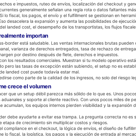
echos e impuestos, ruteo de envíos, localización del checkout y gen
urrentes generalmente señalan una regla rota o datos faltantes más 
 Si lo fiscal, los pagos, el envío y el fulfillment se gestionan en h
Eso desacelera la expansión y aumenta las posibilidades de ejecució
del landed cost, el desempeño de los transportistas, los flujos fiscale
 realmente importan
ross-border está saludable. Las ventas internacionales brutas pueden
uanal, varianza de derechos entregados, tasa de rechazo de entrega,
argen por destino después de flete, derechos e impuestos.
con los resultados comerciales. Muestran si tu modelo operativo est
 pero las tasas de excepción están subiendo, el setup no es establ
 de landed cost puede todavía estar mal.
dirse como parte de la calidad de los ingresos, no solo del riesgo le
rme crece el volumen
acer que un setup débil parezca más sólido de lo que es. Unos poco
aduanales y soporte al cliente reactivo. Con unos pocos miles de pe
e acumulan, los equipos internos pierden visibilidad y la expansió
r debe ayudarte a evitar esa trampa. La pregunta correcta no es si
e etapa de crecimiento sin multiplicar costos y riesgos.
l compliance en el checkout, la lógica de envíos, el diseño de fulfil
 lo fiscal, la logística, los pagos y la ejecución de entrada al merc