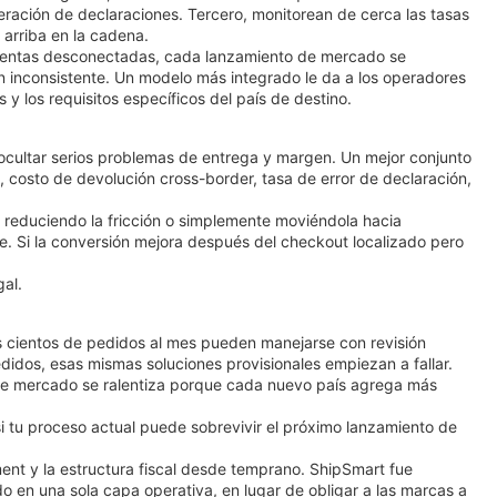
eración de declaraciones. Tercero, monitorean de cerca las tasas
arriba en la cadena.
erramientas desconectadas, cada lanzamiento de mercado se
n inconsistente. Un modelo más integrado le da a los operadores
s y los requisitos específicos del país de destino.
 ocultar serios problemas de entrega y margen. Un mejor conjunto
 costo de devolución cross-border, tasa de error de declaración,
á reduciendo la fricción o simplemente moviéndola hacia
e. Si la conversión mejora después del checkout localizado pero
gal.
s cientos de pedidos al mes pueden manejarse con revisión
didos, esas mismas soluciones provisionales empiezan a fallar.
n de mercado se ralentiza porque cada nuevo país agrega más
 tu proceso actual puede sobrevivir el próximo lanzamiento de
lment y la estructura fiscal desde temprano. ShipSmart fue
ado en una sola capa operativa, en lugar de obligar a las marcas a