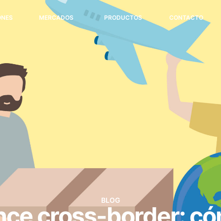
ONES
MERCADOS
PRODUCTOS
CONTACTO
BLOG
ce cross-border: có