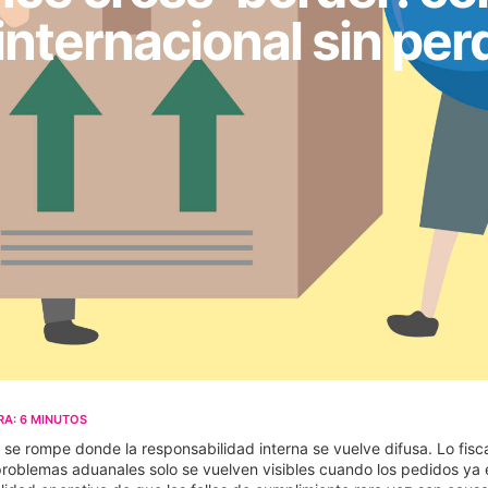
internacional sin pe
RA:
6
MINUTOS
 se rompe donde la responsabilidad interna se vuelve difusa. Lo fisc
oblemas aduanales solo se vuelven visibles cuando los pedidos ya 