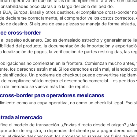
realidad operativa de que las fallas de cumplimiento rara vez son cau
nsabilidades poco claras a lo largo del ciclo del pedido.
A, Europa, Brasil y otros destinos, el compliance cross-border no es 
e declararse correctamente, el comprador ve los costos correctos, 
ado de destino. Si alguna de esas piezas se maneja de forma aislada, 
nce cross-border
l papeleo aduanero. Eso es demasiado estrecho y generalmente lleva
ilidad del producto, la documentación de importación y exportación, 
la localización de pagos, la verificación de partes restringidas, las r
 obligaciones no comienzan en la frontera. Comienzan mucho antes, f
nte, los derechos están mal. Si los derechos están mal, el landed cos
no planificados. Un problema de checkout puede convertirse rápida
 de compliance sólido mejora el desempeño comercial. Los pedidos 
ón de mercado se vuelve más fácil de repetir.
 cross-border para operadores mexicanos
limiento como una capa operativa, no como un checklist legal. Eso sig
trada al mercado
ne el modelo de transacción. ¿Envías directo desde el origen? ¿Manti
rtador de registro, o dependes del cliente para pagar derechos en
scal, el diseño del checkout, los procesos aduanales, los flujos de 