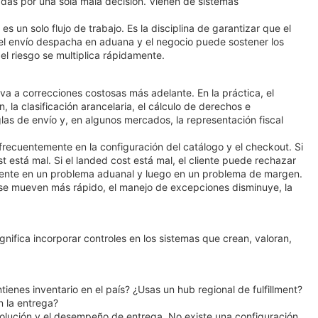
sadas por una sola mala decisión. Vienen de sistemas
un solo flujo de trabajo. Es la disciplina de garantizar que el
el envío despacha en aduana y el negocio puede sostener los
el riesgo se multiplica rápidamente.
 a correcciones costosas más adelante. En la práctica, el
la clasificación arancelaria, el cálculo de derechos e
eglas de envío y, en algunos mercados, la representación fiscal
recuentemente en la configuración del catálogo y el checkout. Si
t está mal. Si el landed cost está mal, el cliente puede rechazar
mente en un problema aduanal y luego en un problema de margen.
se mueven más rápido, el manejo de excepciones disminuye, la
nifica incorporar controles en los sistemas que crean, valoran,
enes inventario en el país? ¿Usas un hub regional de fulfillment?
 la entrega?
devolución y el desempeño de entrega. No existe una configuración