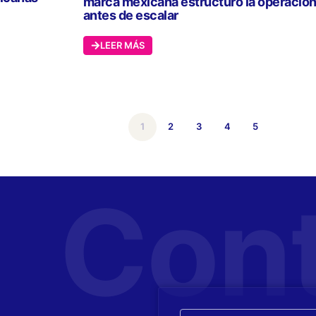
marca mexicana estructuró la operació
antes de escalar
LEER MÁS
1
2
3
4
5
Con