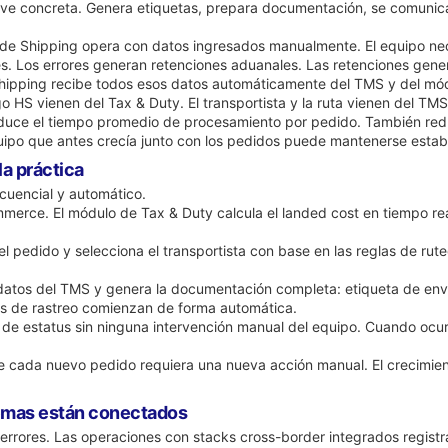
ve concreta. Genera etiquetas, prepara documentación, se comunica co
de Shipping opera con datos ingresados manualmente. El equipo nec
. Los errores generan retenciones aduanales. Las retenciones genera
hipping recibe todos esos datos automáticamente del TMS y del módu
go HS vienen del Tax & Duty. El transportista y la ruta vienen del TM
educe el tiempo promedio de procesamiento por pedido. También red
uipo que antes crecía junto con los pedidos puede mantenerse estab
la práctica
ecuencial y automático.
merce. El módulo de Tax & Duty calcula el landed cost en tiempo real
l pedido y selecciona el transportista con base en las reglas de rute
datos del TMS y genera la documentación completa: etiqueta de envío
nes de rastreo comienzan de forma automática.
nes de estatus sin ninguna intervención manual del equipo. Cuando oc
ue cada nuevo pedido requiera una nueva acción manual. El crecimien
temas están conectados
e errores. Las operaciones con stacks cross-border integrados regist