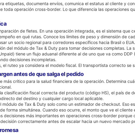
ra etiquetas, documenta envíos, comunica el estatus al cliente y cone
nte toda operación cross-border. Lo que diferencia las operaciones q
ica
aración de fletes. En una operación integrada, es el sistema que cen
empeño en qué rutas. Conoce los límites de peso y dimensión de cada 
usar un socio regional para corredores específicos hacia Brasil o EUA
ión del módulo de Tax & Duty para tomar decisiones completas. La se
paid) tiene un flujo aduanal diferente al de uno que va como DDP (
ando decisiones incompletas.
 ruteo ya considera el modelo fiscal. El transportista correcto se sel
argen antes de que salga el pedido
más crítico para la salud financiera de la operación. Determina cuá
ional.
 la clasificación fiscal correcta del producto (código HS), el país de 
directo del destino y cualquier cargo local aplicable.
módulo de Tax & Duty solo como un estimador de checkout. Eso es in
e forma simultánea. Cuando eso ocurre, el monto que ve el cliente e
as decisiones más importantes en operaciones cross-border porque d
 decisión correctamente antes de escalar hacia un nuevo mercado pr
 promesa