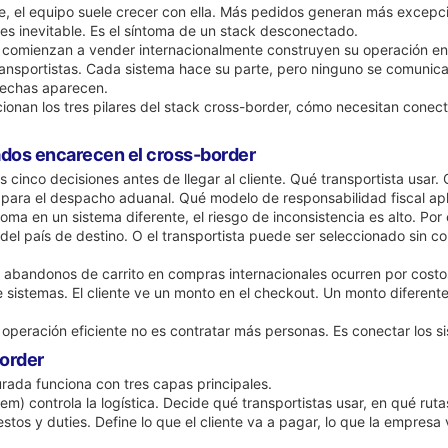
, el equipo suele crecer con ella. Más pedidos generan más excep
es inevitable. Es el síntoma de un stack desconectado.
comienzan a vender internacionalmente construyen su operación en 
transportistas. Cada sistema hace su parte, pero ninguno se comuni
rechas aparecen.
cionan los tres pilares del stack cross-border, cómo necesitan cone
ados encarecen el cross-border
cinco decisiones antes de llegar al cliente. Qué transportista usar. C
ara el despacho aduanal. Qué modelo de responsabilidad fiscal apli
ma en un sistema diferente, el riesgo de inconsistencia es alto. Por
 del país de destino. O el transportista puede ser seleccionado sin c
s abandonos de carrito en compras internacionales ocurren por costo
sistemas. El cliente ve un monto en el checkout. Un monto diferente 
a operación eficiente no es contratar más personas. Es conectar los s
border
rada funciona con tres capas principales.
) controla la logística. Decide qué transportistas usar, en qué rut
stos y duties. Define lo que el cliente va a pagar, lo que la empresa