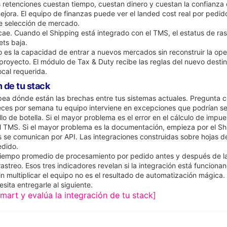
retenciones cuestan tiempo, cuestan dinero y cuestan la confianza d
mejora. El equipo de finanzas puede ver el landed cost real por pedid
de selección de mercado.
 cae. Cuando el Shipping está integrado con el TMS, el estatus de rast
ets baja.
ico es la capacidad de entrar a nuevos mercados sin reconstruir la o
royecto. El módulo de Tax & Duty recibe las reglas del nuevo destino
cal requerida.
 de tu stack
apea dónde están las brechas entre tus sistemas actuales. Pregunta
es por semana tu equipo interviene en excepciones que podrían se
llo de botella. Si el mayor problema es el error en el cálculo de imp
el TMS. Si el mayor problema es la documentación, empieza por el Sh
s se comunican por API. Las integraciones construidas sobre hojas d
edido.
l tiempo promedio de procesamiento por pedido antes y después de la
streo. Esos tres indicadores revelan si la integración está funcionan
n multiplicar el equipo no es el resultado de automatización mágica.
sita entregarle al siguiente.
mart y evalúa la integración de tu stack]