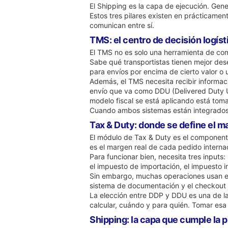
El Shipping es la capa de ejecución. Gene
Estos tres pilares existen en prácticame
comunican entre sí.
TMS: el centro de decisión logíst
El TMS no es solo una herramienta de comp
Sabe qué transportistas tienen mejor des
para envíos por encima de cierto valor o 
Además, el TMS necesita recibir informac
envío que va como DDU (Delivered Duty Un
modelo fiscal se está aplicando está tom
Cuando ambos sistemas están integrados, el
Tax & Duty: donde se define el m
El módulo de Tax & Duty es el componente 
es el margen real de cada pedido internac
Para funcionar bien, necesita tres inputs:
el impuesto de importación, el impuesto in
Sin embargo, muchas operaciones usan el 
sistema de documentación y el checkout d
La elección entre DDP y DDU es una de l
calcular, cuándo y para quién. Tomar esa
Shipping: la capa que cumple la