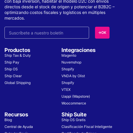
con baja inversión, habilitar el modelo D2C con envíos
directos desde el stock de origen y potenciar el B2B2C –
optimizando costos fiscales y logísticos en múltiples
mercados.
OK
Productos
Integraciones
Ship Tax & Duty
Magento
Ship Pay
Nuvemshop
Ship OS
Shopify
Ship Clear
VNDA by Olist
Global Shipping
Shopify
VTEX
Uappi (Wapstore)
Woocommerce
Recursos
Ship Suite
Blog
Ship OS Gratis
Central de Ayuda
Clasificación Fiscal Inteligente