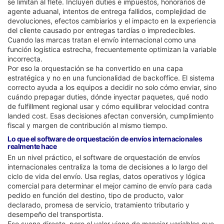
se limitan al flete. Incluyen duties e impuestos, honorarios de
agente aduanal, intentos de entrega fallidos, complejidad de
devoluciones, efectos cambiarios y el impacto en la experiencia
del cliente causado por entregas tardías o impredecibles.
Cuando las marcas tratan el envío internacional como una
función logística estrecha, frecuentemente optimizan la variable
incorrecta.
Por eso la orquestación se ha convertido en una capa
estratégica y no en una funcionalidad de backoffice. El sistema
correcto ayuda a los equipos a decidir no solo cómo enviar, sino
cuándo prepagar duties, dónde inyectar paquetes, qué nodo
de fulfillment regional usar y cómo equilibrar velocidad contra
landed cost. Esas decisiones afectan conversión, cumplimiento
fiscal y margen de contribución al mismo tiempo.
Lo que el software de orquestación de envíos internacionales
realmente hace
En un nivel práctico, el software de orquestación de envíos
internacionales centraliza la toma de decisiones a lo largo del
ciclo de vida del envío. Usa reglas, datos operativos y lógica
comercial para determinar el mejor camino de envío para cada
pedido en función del destino, tipo de producto, valor
declarado, promesa de servicio, tratamiento tributario y
desempeño del transportista.
Eso suena directo, pero el valor viene de manejar variables que