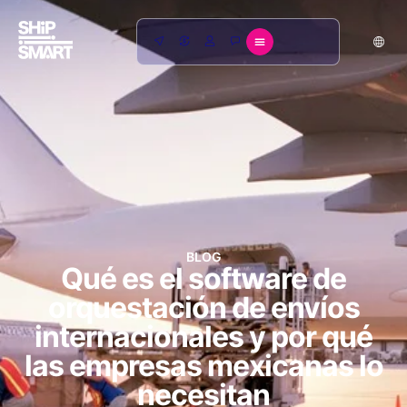
BLOG
Qué es el software de
orquestación de envíos
internacionales y por qué
las empresas mexicanas lo
necesitan