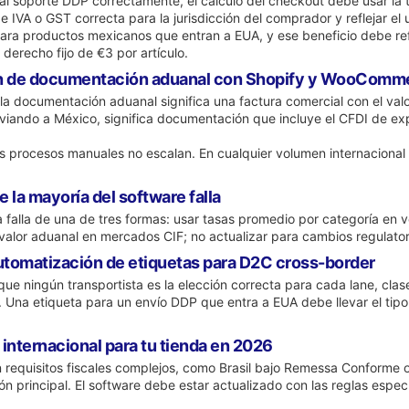
nal soporte DDP correctamente, el cálculo del checkout debe usar la
de IVA o GST correcta para la jurisdicción del comprador y reflejar e
ra productos mexicanos que entran a EUA, y ese beneficio debe reflej
derecho fijo de €3 por artículo.
ón de documentación aduanal con Shopify y WooComm
la documentación aduanal significa una factura comercial con el valo
viando a México, significa documentación que incluye el CFDI de ex
os procesos manuales no escalan. En cualquier volumen internacional
 la mayoría del software falla
 falla de una de tres formas: usar tasas promedio por categoría en v
 valor aduanal en mercados CIF; no actualizar para cambios regulator
automatización de etiquetas para D2C cross-border
rque ningún transportista es la elección correcta para cada lane, c
. Una etiqueta para un envío DDP que entra a EUA debe llevar el tip
 internacional para tu tienda en 2026
requisitos fiscales complejos, como Brasil bajo Remessa Conforme o 
ción principal. El software debe estar actualizado con las reglas es