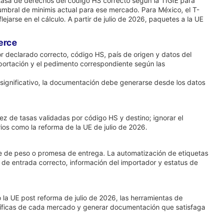
 tasa de derechos del código HS correcto según la TIGIE para
l umbral de minimis actual para ese mercado. Para México, el T-
arse en el cálculo. A partir de julio de 2026, paquetes a la UE
erce
r declarado correcto, código HS, país de origen y datos del
portación y el pedimento correspondiente según las
 significativo, la documentación debe generarse desde los datos
ez de tasas validadas por código HS y destino; ignorar el
ios como la reforma de la UE de julio de 2026.
lase de peso o promesa de entrega. La automatización de etiquetas
o de entrada correcto, información del importador y estatus de
la UE post reforma de julio de 2026, las herramientas de
pecíficas de cada mercado y generar documentación que satisfaga