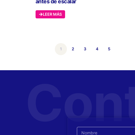
antes de escalar
LEER MÁS
1
2
3
4
5
Con