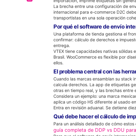
importación, imprime etiquetas sin gener
La brecha entre una configuración de env
internacional para e-commerce D2C debe u
transportistas en una sola operación cohe
Por qué el software de envío int
Una plataforma de tienda gestiona el fron
confirmar: cálculo de derechos e impuest
entrega.
VTEX tiene capacidades nativas sólidas e
Brasil. WooCommerce es flexible por dise
ellos.
El problema central con las herr
Cuando las marcas ensamblan su stack in
calcula derechos. La app de etiquetas g
otras en tiempo real, y las brechas entre 
Considera un ejemplo: una marca mexicana
aplica un código HS diferente al usado en
Entra en revisión aduanal. Se detiene diez
Qué debe hacer el cálculo de im
Para un análisis detallado de cómo estos
guía completa de DDP vs DDU par