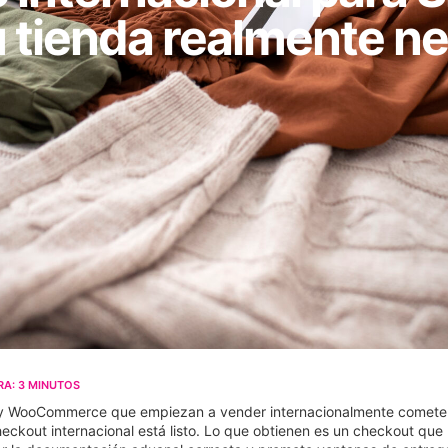
u tienda realmente ne
RA:
3
MINUTOS
X y WooCommerce que empiezan a vender internacionalmente cometen 
ckout internacional está listo. Lo que obtienen es un checkout que