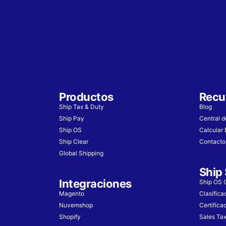
Productos
Recu
Ship Tax & Duty
Blog
Ship Pay
Central 
Ship OS
Calcular 
Ship Clear
Contacto
Global Shipping
Ship 
Integraciones
Ship OS G
Magento
Clasifica
Nuvemshop
Certifica
Shopify
Sales Ta