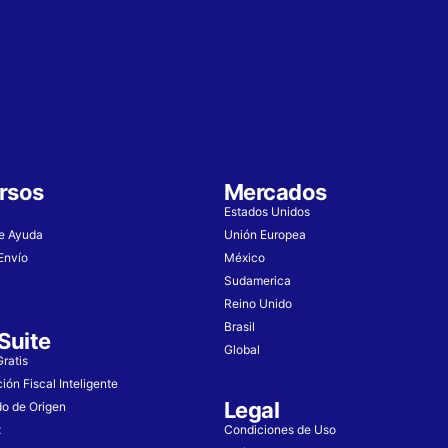
rsos
Mercados
Estados Unidos
de Ayuda
Unión Europea
Envío
México
Sudamerica
Reino Unido
Brasil
Suite
Global
ratis
ción Fiscal Inteligente
Legal
do de Origen
x
Condiciones de Uso​