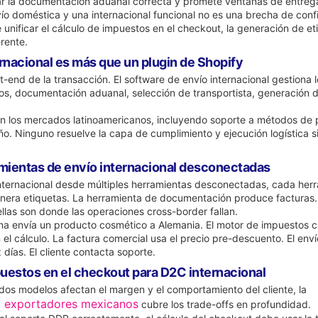
ar la documentación aduanal correcta y promete ventanas de entrega 
ío doméstica y una internacional funcional no es una brecha de confi
nificar el cálculo de impuestos en el checkout, la generación de e
rente.
ernacional es más que un plugin de Shopify
t-end de la transacción. El software de envío internacional gestion
os, documentación aduanal, selección de transportista, generación 
n los mercados latinoamericanos, incluyendo soporte a métodos de p
ño. Ninguno resuelve la capa de cumplimiento y ejecución logística s
amientas de envío internacional desconectadas
ternacional desde múltiples herramientas desconectadas, cada herra
enera etiquetas. La herramienta de documentación produce facturas.
ellas son donde las operaciones cross-border fallan.
 envía un producto cosmético a Alemania. El motor de impuestos cal
 el cálculo. La factura comercial usa el precio pre-descuento. El en
 días. El cliente contacta soporte.
puestos en el checkout para D2C internacional
 dos modelos afectan el margen y el comportamiento del cliente, la
a exportadores mexicanos
cubre los trade-offs en profundidad.