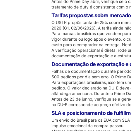
Antes do Prime Day abrir, verifique se o 
tratamento de duty é consistente com o
Tarifas propostas sobre mercador
O USTR propôs tarifa de 25% sobre merca
2026 (G1, 02/06/2026). A tarifa ainda n
Para marcas brasileiras que vendem para 
vigor durante ou logo após o evento, o c
custo para o comprador na entrega. Nenh
A verificação operacional é direta: rode
documentação de exportação e a estrutur
Documentação de exportação e c
Falhas de documentação durante período
500 pedidos por dia sem erro. O Prime D
Para exportações brasileiras, isso tem 
pedido. O valor declarado na DU-E deve
alfândega americana. Durante o Prime Da
Antes de 23 de junho, verifique se a ge
na DU-E corresponde ao preço efetivo do 
SLA e posicionamento de fulfill
Um envio do Brasil para os EUA com SLA 
impulso emocional da compra passou.