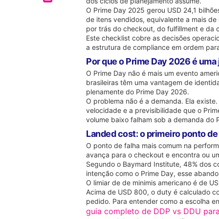
dos ciclos de planejamento assume.
O Prime Day 2025 gerou USD 24,1 bilhões
de itens vendidos, equivalente a mais de
por trás do checkout, do fulfillment e 
Este checklist cobre as decisões operac
a estrutura de compliance em ordem para
Por que o Prime Day 2026 é uma j
O Prime Day não é mais um evento americ
brasileiras têm uma vantagem de identi
plenamente do Prime Day 2026.
O problema não é a demanda. Ela existe.
velocidade e a previsibilidade que o Pri
volume baixo falham sob a demanda do P
Landed cost: o primeiro ponto de
O ponto de falha mais comum na perform
avança para o checkout e encontra ou u
Segundo o Baymard Institute, 48% dos c
intenção como o Prime Day, esse abando
O limiar de de minimis americano é de US
Acima de USD 800, o duty é calculado com
pedido. Para entender como a escolha e
guia completo de DDP vs DDU para 