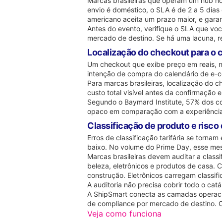
Marcas brasileiras que operam um hub no
envio é doméstico, o SLA é de 2 a 5 dias
americano aceita um prazo maior, e garan
Antes do evento, verifique o SLA que vo
mercado de destino. Se há uma lacuna, re
Localização do checkout para o
Um checkout que exibe preço em reais, n
intenção de compra do calendário de e
Para marcas brasileiras, localização do 
custo total visível antes da confirmaçã
Segundo o Baymard Institute, 57% dos c
opaco em comparação com a experiência
Classificação de produto e risco
Erros de classificação tarifária se torn
baixo. No volume do Prime Day, esse me
Marcas brasileiras devem auditar a clas
beleza, eletrônicos e produtos de casa.
construção. Eletrônicos carregam classif
A auditoria não precisa cobrir todo o ca
A ShipSmart conecta as camadas operacio
de compliance por mercado de destino. 
Veja como funciona