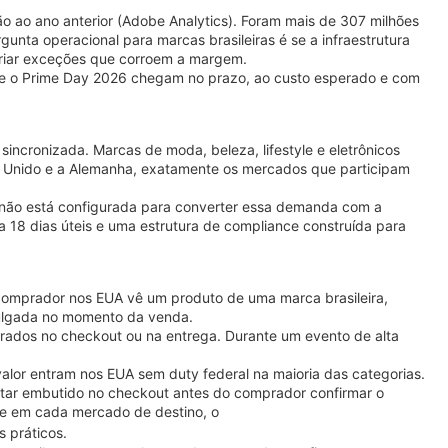
 ao ano anterior (Adobe Analytics). Foram mais de 307 milhões
unta operacional para marcas brasileiras é se a infraestrutura
 criar exceções que corroem a margem.
ante o Prime Day 2026 chegam no prazo, ao custo esperado e com
ncronizada. Marcas de moda, beleza, lifestyle e eletrônicos
o Unido e a Alemanha, exatamente os mercados que participam
s não está configurada para converter essa demanda com a
 18 dias úteis e uma estrutura de compliance construída para
comprador nos EUA vê um produto de uma marca brasileira,
vulgada no momento da venda.
ados no checkout ou na entrega. Durante um evento de alta
valor entram nos EUA sem duty federal na maioria das categorias.
estar embutido no checkout antes do comprador confirmar o
ce em cada mercado de destino, o
 práticos.