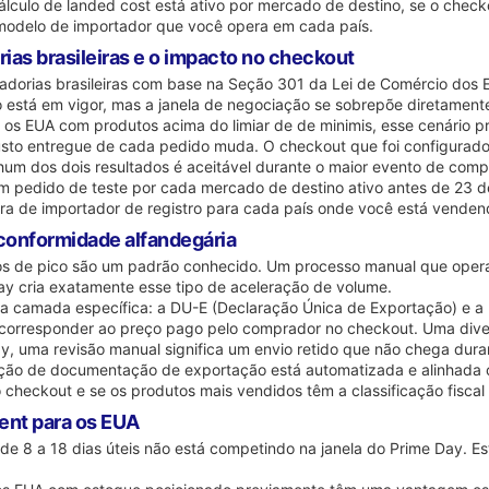
cálculo de landed cost está ativo por mercado de destino, se o chec
 modelo de importador que você opera em cada país.
ias brasileiras e o impacto no checkout
dorias brasileiras com base na Seção 301 da Lei de Comércio dos E
ão está em vigor, mas a janela de negociação se sobrepõe diretamen
os EUA com produtos acima do limiar de de minimis, esse cenário pr
usto entregue de cada pedido muda. O checkout que foi configurado 
um dos dois resultados é aceitável durante o maior evento de comp
 um pedido de teste por cada mercado de destino ativo antes de 23 de
a de importador de registro para cada país onde você está venden
onformidade alfandegária
s de pico são um padrão conhecido. Um processo manual que opera
ay cria exatamente esse tipo de aceleração de volume.
uma camada específica: a DU-E (Declaração Única de Exportação) e 
 corresponder ao preço pago pelo comprador no checkout. Uma div
y, uma revisão manual significa um envio retido que não chega dura
ração de documentação de exportação está automatizada e alinhada 
checkout e se os produtos mais vendidos têm a classificação fiscal
ment para os EUA
de 8 a 18 dias úteis não está competindo na janela do Prime Day. E