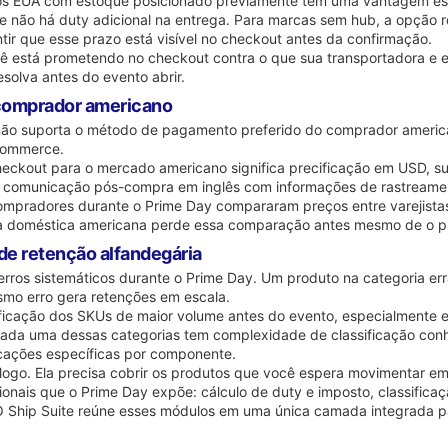
s EUA com estoque posicionado previamente têm uma vantagem estrut
 e não há duty adicional na entrega. Para marcas sem hub, a opção 
tir que esse prazo está visível no checkout antes da confirmação.
cê está prometendo no checkout contra o que sua transportadora e e
solva antes do evento abrir.
 comprador americano
ão suporta o método de pagamento preferido do comprador americano
-commerce.
checkout para o mercado americano significa precificação em USD, s
o e comunicação pós-compra em inglês com informações de rastreame
ompradores durante o Prime Day compararam preços entre varejista
 doméstica americana perde essa comparação antes mesmo de o pro
 de retenção alfandegária
am erros sistemáticos durante o Prime Day. Um produto na categoria
smo erro gera retenções em escala.
sificação dos SKUs de maior volume antes do evento, especialmente 
 Cada uma dessas categorias tem complexidade de classificação conh
icações específicas por componente.
tálogo. Ela precisa cobrir os produtos que você espera movimentar e
nais que o Prime Day expõe: cálculo de duty e imposto, classifica
O Ship Suite reúne esses módulos em uma única camada integrada pa