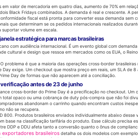
 em valor de mercadoria em quatro dias, aumento de 70% em relação
 dois Black Fridays combinados. A demanda é real e crescente. A perg
da conformidade fiscal está pronta para converter essa demanda sem
ionais que determinam se os pedidos internacionais realizados dur
 suportar volume em escala.
anela estratégica para marcas brasileiras
ano com audiência internacional. É um evento global com demanda si
dade cultural e design que ressoa em mercados como os EUA, o Rein
 O problema é que a maioria das operações cross-border brasileira
me Day exige. Um checkout que mostra preço em reais, um SLA de 8 a
rime Day de formas que não aparecem até a conciliação.
 verificação antes de 23 de junho
ance cross-border do Prime Day é a precificação no checkout. Um 
m total opaco ou uma cobrança de duty pós-compra que não foi di
ompradores abandonam o carrinho quando encontram custos inesper
no não se recupera.
D 800. Produtos brasileiros enviados individualmente abaixo desse 
 base na classificação tarifária do produto. Esse cálculo precisa 
ntre DDP e DDU afeta tanto a conversão quanto o ônus de complian
exportadores brasileiros
detalha os dois modelos com exemplos