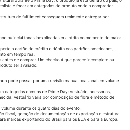
ural durante o Prime Day: o produto já está dentro do país, o
realista é focar em categorias de produto onde o comprador
strutura de fulfillment conseguem realmente entregar por
 ou inclui taxas inexplicadas cria atrito no momento de maior
uporte a cartão de crédito e débito nos padrões americanos,
nto em tempo real.
s antes de comprar. Um checkout que parece incompleto ou
duto ser avaliado.
 errada pode passar por uma revisão manual ocasional em volume
em categorias comuns de Prime Day: vestuário, acessórios,
ecida. Vestuário varia por composição de fibra e método de
m volume durante os quatro dias do evento.
ção fiscal, geração de documentação de exportação e estrutura
ra marcas exportando do Brasil para os EUA e para a Europa.