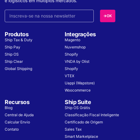
e logísticos em múltiplos mercados.
OK
Produtos
Integrações
Ship Tax & Duty
Magento
Ship Pay
Nuvemshop
Ship OS
Shopify
Ship Clear
VNDA by Olist
Global Shipping
Shopify
VTEX
Uappi (Wapstore)
Woocommerce
Recursos
Ship Suite
Blog
Ship OS Grátis
Central de Ajuda
Classificação Fiscal Inteligente
Calcular Envio
Certificado de Origem
Contato
Sales Tax
Smart Marketplace