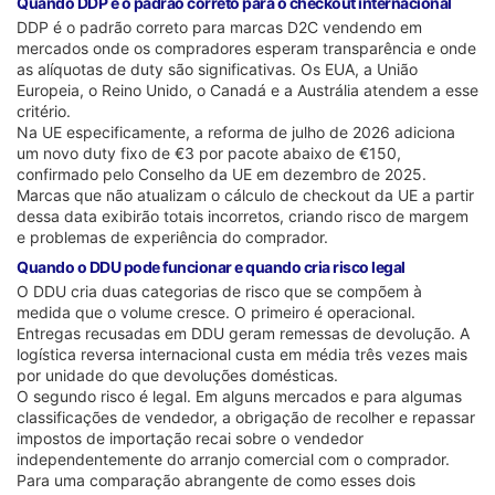
Quando DDP é o padrão correto para o checkout internacional
DDP é o padrão correto para marcas D2C vendendo em
mercados onde os compradores esperam transparência e onde
as alíquotas de duty são significativas. Os EUA, a União
Europeia, o Reino Unido, o Canadá e a Austrália atendem a esse
critério.
Na UE especificamente, a reforma de julho de 2026 adiciona
um novo duty fixo de €3 por pacote abaixo de €150,
confirmado pelo Conselho da UE em dezembro de 2025.
Marcas que não atualizam o cálculo de checkout da UE a partir
dessa data exibirão totais incorretos, criando risco de margem
e problemas de experiência do comprador.
Quando o DDU pode funcionar e quando cria risco legal
O DDU cria duas categorias de risco que se compõem à
medida que o volume cresce. O primeiro é operacional.
Entregas recusadas em DDU geram remessas de devolução. A
logística reversa internacional custa em média três vezes mais
por unidade do que devoluções domésticas.
O segundo risco é legal. Em alguns mercados e para algumas
classificações de vendedor, a obrigação de recolher e repassar
impostos de importação recai sobre o vendedor
independentemente do arranjo comercial com o comprador.
Para uma comparação abrangente de como esses dois