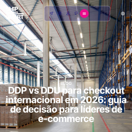
BLOG
DDP vs DDU para checkout
internacional em 2026: guia
de decisão para líderes de
e-commerce