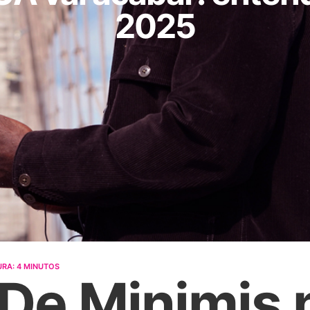
2025
URA:
4
MINUTOS
 De Minimis 