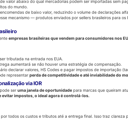
e de valor abaixo do qual mercadorias podem ser importadas sem pag
altos do mundo.
 de encomendas de baixo valor, reduzindo o volume de declarações alf
desse mecanismo — produtos enviados por sellers brasileiros para os
sileiro
mente
empresas brasileiras que vendem para consumidores nos E
ser tributada na entrada nos EUA.
entrega aumentará se não houver uma estratégia de compensação.
sário declarar valores, HS Codes e pagar impostos de importação (tari
ode representar
perda de competitividade e até inviabilidade do mo
onalização via IOR
s pode ser
uma janela de oportunidade
para marcas que queiram atu
 evitar impostos, o ideal agora é controlá-los.
r todos os custos e tributos até a entrega final. Isso traz clareza