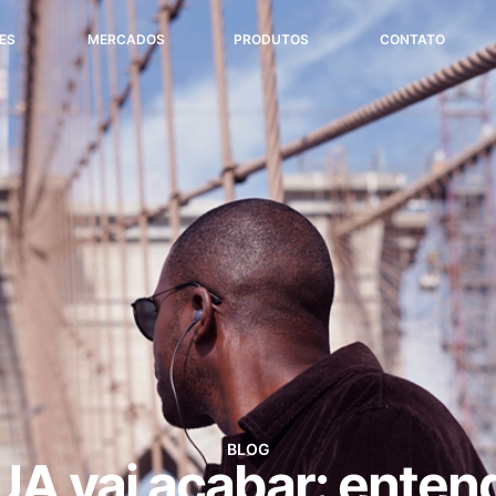
ES
MERCADOS
PRODUTOS
CONTATO
BLOG
UA vai acabar: ente