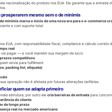
 pela nacionalização do produto nos EUA. Ele garante que a entrada
tos.
 a prosperarem mesmo sem o de minimis
 de minimis marca o início de uma nova era para o e-commerce c
iciente e com suporte total.
os EUA, com responsabilidade fiscal, compliance e cálculo correto 
empo real
to vai pagar — e você mantém sua margem de lucro.
 prazos competitivos
uem envia para fulfillment.
, packing list, etiqueta)
scais
sua operação não é afetada por futuras alterações tarifárias.
iciar quem se adapta primeiro
mais estrutura, por outro ele
cria barreiras de entrada
para concorre
riência do cliente
o de longo prazo
esença real no mercado americano