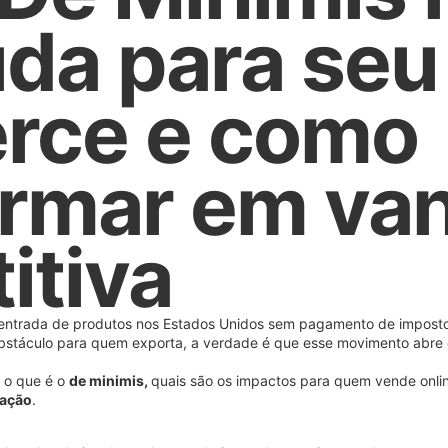
da para seu
rce e como
ormar em va
itiva
a entrada de produtos nos Estados Unidos sem pagamento de imposto
 obstáculo para quem exporta, a verdade é que esse movimento abr
s o que é o
de minimis,
quais são os impactos para quem vende onlin
tação
.