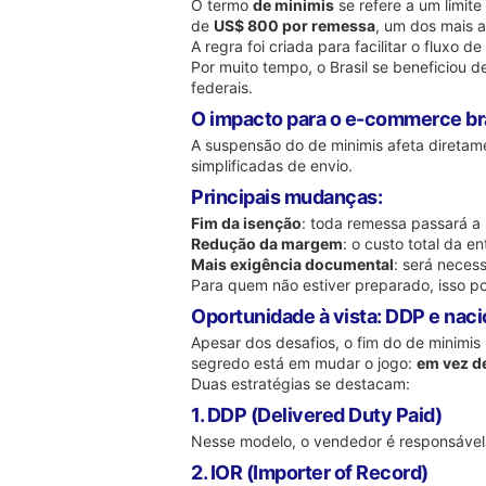
O termo
de minimis
se refere a um limit
de
US$ 800 por remessa
, um dos mais 
A regra foi criada para facilitar o fluxo
Por muito tempo, o Brasil se beneficiou 
federais.
O impacto para o e-commerce bra
A suspensão do de minimis afeta direta
simplificadas de envio.
Principais mudanças:
Fim da isenção
: toda remessa passará a 
Redução da margem
: o custo total da 
Mais exigência documental
: será neces
Para quem não estiver preparado, isso p
Oportunidade à vista: DDP e naci
Apesar dos desafios, o fim do de minimi
segredo está em mudar o jogo:
em vez de
Duas estratégias se destacam:
1. DDP (Delivered Duty Paid)
Nesse modelo, o vendedor é responsável po
2. IOR (Importer of Record)