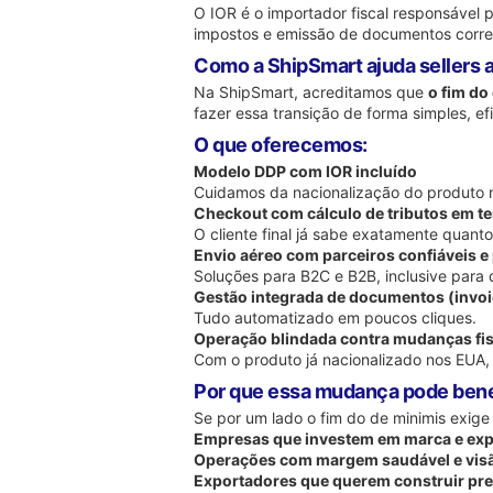
O IOR é o importador fiscal responsável
impostos e emissão de documentos corre
Como a ShipSmart ajuda sellers
Na ShipSmart, acreditamos que
o fim do
fazer essa transição de forma simples, ef
O que oferecemos:
Modelo DDP com IOR incluído
Cuidamos da nacionalização do produto n
Checkout com cálculo de tributos em t
O cliente final já sabe exatamente quan
Envio aéreo com parceiros confiáveis e
Soluções para B2C e B2B, inclusive para q
Gestão integrada de documentos (invoice
Tudo automatizado em poucos cliques.
Operação blindada contra mudanças fi
Com o produto já nacionalizado nos EUA, 
Por que essa mudança pode benef
Se por um lado o fim do de minimis exige 
Empresas que investem em marca e expe
Operações com margem saudável e visã
Exportadores que querem construir pr