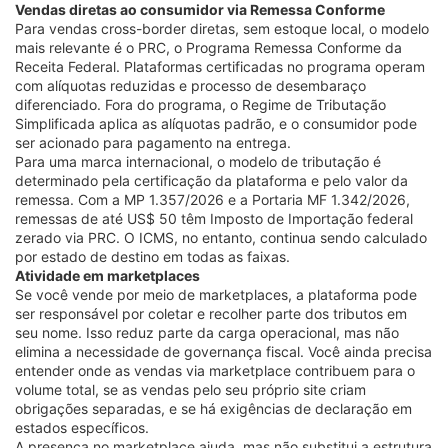
Vendas diretas ao consumidor via Remessa Conforme
Para vendas cross-border diretas, sem estoque local, o modelo
mais relevante é o PRC, o Programa Remessa Conforme da
Receita Federal. Plataformas certificadas no programa operam
com alíquotas reduzidas e processo de desembaraço
diferenciado. Fora do programa, o Regime de Tributação
Simplificada aplica as alíquotas padrão, e o consumidor pode
ser acionado para pagamento na entrega.
Para uma marca internacional, o modelo de tributação é
determinado pela certificação da plataforma e pelo valor da
remessa. Com a MP 1.357/2026 e a Portaria MF 1.342/2026,
remessas de até US$ 50 têm Imposto de Importação federal
zerado via PRC. O ICMS, no entanto, continua sendo calculado
por estado de destino em todas as faixas.
Atividade em marketplaces
Se você vende por meio de marketplaces, a plataforma pode
ser responsável por coletar e recolher parte dos tributos em
seu nome. Isso reduz parte da carga operacional, mas não
elimina a necessidade de governança fiscal. Você ainda precisa
entender onde as vendas via marketplace contribuem para o
volume total, se as vendas pelo seu próprio site criam
obrigações separadas, e se há exigências de declaração em
estados específicos.
A presença no marketplace ajuda, mas não substitui a estrutura