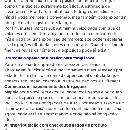
O terceiro problema é tratar o posicionamento de estoque
como uma decisão puramente logística. A estratégia de
inventário no Brasil afeta tributação. Entrega doméstica mais
rápida pode melhorar a conversão, mas também pode expandir
obrigações de registro e declaração.
Por fim, muitas marcas subestimam a velocidade com que os
volumes crescem. Um lançamento forte, uma campanha de
mídia paga ou uma expansão de marketplace podem acelerar
as obrigações tributárias antes do esperado. Quando o time de
finanças revisa os números, a exposição pode já existir.
Um modelo operacional prático para compliance
Para a maioria dos operadores cross-border sérios, a
abordagem funcional não é monitoramento manual estado por
estado. É construir uma camada operacional controlada que
conecta tributação, checkout, dados de pedidos e fulfillment.
Comece com mapeamento de obrigações
Mapeie onde você tem estoque, onde você vende e por quais
canais. Depois compare esse mapa com as regras atuais do
PRC, do RTS e das obrigações de ICMS por estado. Isso dá um
framework de decisão sobre onde a certificação é necessária
agora, onde está se aproximando e onde não há obrigação
atual.
Alinhe tributação com checkout e dados de produto