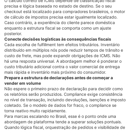
O cálculo correto de ICMS depende de classificação fiscal
precisa e lógica baseada no estado de destino. Se o seu
checkout está localizado para compradores brasileiros, o motor
de cálculo de impostos precisa estar igualmente localizado.
Caso contrário, a experiência do cliente parece doméstica
enquanto a estrutura fiscal se comporta como um ajuste
posterior.
Conecte decisões logísticas às consequências fiscais
Cada escolha de fulfillment tem efeitos tributários. Inventário
distribuído em múltiplos nós pode reduzir tempos de trânsito e
custo de frete, mas pode expandir obrigações de ICMS. Não
há uma resposta universal. A abordagem melhor é ponderar o
custo tributário adicional contra o valor comercial de entrega
mais rápida e inventário mais próximo do consumidor.
Prepare a estrutura de declarações antes de começar a
vender em volume
Não espere o primeiro prazo de declaração para decidir como
os relatórios serão produzidos. Compliance exige consistência
no nível de transação, incluindo devoluções, isenções e imposto
coletado. Se o modelo de dados for fraco, o compliance se
torna reativo muito rapidamente.
Para marcas escalando no Brasil, esse é o ponto onde uma
abordagem de plataforma tende a superar soluções pontuais.
Quando lógica fiscal, orquestração de pedidos e visibilidade de