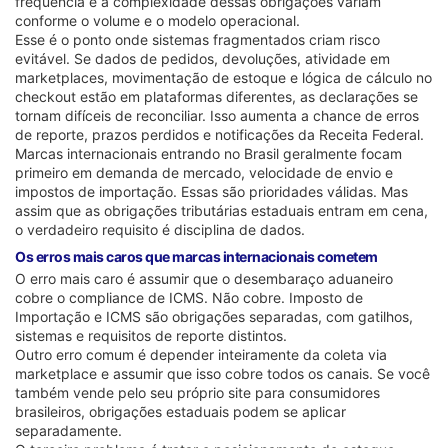
frequência e a complexidade dessas obrigações variam
conforme o volume e o modelo operacional.
Esse é o ponto onde sistemas fragmentados criam risco
evitável. Se dados de pedidos, devoluções, atividade em
marketplaces, movimentação de estoque e lógica de cálculo no
checkout estão em plataformas diferentes, as declarações se
tornam difíceis de reconciliar. Isso aumenta a chance de erros
de reporte, prazos perdidos e notificações da Receita Federal.
Marcas internacionais entrando no Brasil geralmente focam
primeiro em demanda de mercado, velocidade de envio e
impostos de importação. Essas são prioridades válidas. Mas
assim que as obrigações tributárias estaduais entram em cena,
o verdadeiro requisito é disciplina de dados.
Os erros mais caros que marcas internacionais cometem
O erro mais caro é assumir que o desembaraço aduaneiro
cobre o compliance de ICMS. Não cobre. Imposto de
Importação e ICMS são obrigações separadas, com gatilhos,
sistemas e requisitos de reporte distintos.
Outro erro comum é depender inteiramente da coleta via
marketplace e assumir que isso cobre todos os canais. Se você
também vende pelo seu próprio site para consumidores
brasileiros, obrigações estaduais podem se aplicar
separadamente.