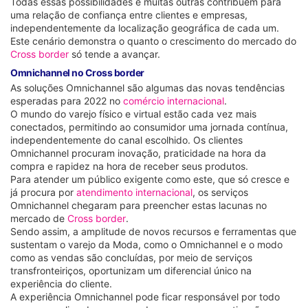
Todas essas possibilidades e muitas outras contribuem para
uma relação de confiança entre clientes e empresas,
independentemente da localização geográfica de cada um.
Este cenário demonstra o quanto o crescimento do mercado do
Cross border
só tende a avançar.
Omnichannel no Cross border
As soluções Omnichannel são algumas das novas tendências
esperadas para 2022 no
comércio internacional
.
O mundo do varejo físico e virtual estão cada vez mais
conectados, permitindo ao consumidor uma jornada contínua,
independentemente do canal escolhido. Os clientes
Omnichannel procuram inovação, praticidade na hora da
compra e rapidez na hora de receber seus produtos.
Para atender um público exigente como este, que só cresce e
já procura por
atendimento internacional
, os serviços
Omnichannel chegaram para preencher estas lacunas no
mercado de
Cross border
.
Sendo assim, a amplitude de novos recursos e ferramentas que
sustentam o varejo da Moda, como o Omnichannel e o modo
como as vendas são concluídas, por meio de serviços
transfronteiriços, oportunizam um diferencial único na
experiência do cliente.
A experiência Omnichannel pode ficar responsável por todo