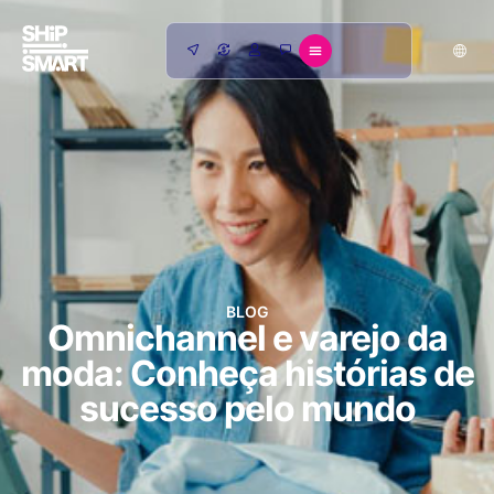
BLOG
Omnichannel e varejo da
moda: Conheça histórias de
sucesso pelo mundo