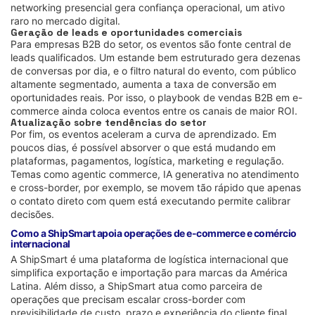
networking presencial gera confiança operacional, um ativo
raro no mercado digital.
Geração de leads e oportunidades comerciais
Para empresas B2B do setor, os eventos são fonte central de
leads qualificados. Um estande bem estruturado gera dezenas
de conversas por dia, e o filtro natural do evento, com público
altamente segmentado, aumenta a taxa de conversão em
oportunidades reais. Por isso, o playbook de vendas B2B em e-
commerce ainda coloca eventos entre os canais de maior ROI.
Atualização sobre tendências do setor
Por fim, os eventos aceleram a curva de aprendizado. Em
poucos dias, é possível absorver o que está mudando em
plataformas, pagamentos, logística, marketing e regulação.
Temas como agentic commerce, IA generativa no atendimento
e cross-border, por exemplo, se movem tão rápido que apenas
o contato direto com quem está executando permite calibrar
decisões.
Como a ShipSmart apoia operações de e-commerce e comércio
internacional
A ShipSmart é uma plataforma de logística internacional que
simplifica exportação e importação para marcas da América
Latina. Além disso, a ShipSmart atua como parceira de
operações que precisam escalar cross-border com
previsibilidade de custo, prazo e experiência do cliente final.