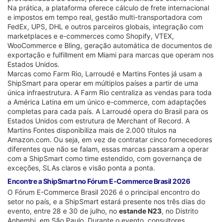
Na prática, a plataforma oferece cálculo de frete internacional
e impostos em tempo real, gestão multi-transportadora com
FedEx, UPS, DHL e outros parceiros globais, integração com
marketplaces e e-commerces como Shopify, VTEX,
WooCommerce e Bling, geração automática de documentos de
exportação e fulfillment em Miami para marcas que operam nos
Estados Unidos.
Marcas como Farm Rio, Larroudé e Martins Fontes já usam a
ShipSmart para operar em múltiplos países a partir de uma
única infraestrutura. A Farm Rio centraliza as vendas para toda
a América Latina em um único e-commerce, com adaptações
completas para cada país. A Larroudé opera do Brasil para os
Estados Unidos com estrutura de Merchant of Record. A
Martins Fontes disponibiliza mais de 2.000 títulos na
Amazon.com. Ou seja, em vez de contratar cinco fornecedores
diferentes que não se falam, essas marcas passaram a operar
com a ShipSmart como time estendido, com governança de
exceções, SLAs claros e visão ponta a ponta.
Encontre a ShipSmart no Fórum E-Commerce Brasil 2026
O Fórum E-Commerce Brasil 2026 é o principal encontro do
setor no país, e a ShipSmart estará presente nos três dias do
evento, entre 28 e 30 de julho, no
estande N23
, no Distrito
Anhembi, em São Paulo. Durante o evento, consultores