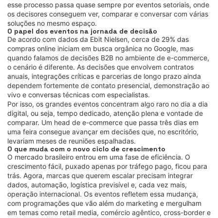
esse processo passa quase sempre por eventos setoriais, onde
os decisores conseguem ver, comparar e conversar com várias
soluções no mesmo espaço.
O papel dos eventos na jornada de decisão
De acordo com dados da Ebit Nielsen, cerca de 29% das
compras online iniciam em busca orgânica no Google, mas
quando falamos de decisões B2B no ambiente de e-commerce,
o cenário é diferente. As decisões que envolvem contratos
anuais, integrações críticas e parcerias de longo prazo ainda
dependem fortemente de contato presencial, demonstração ao
vivo e conversas técnicas com especialistas.
Por isso, os grandes eventos concentram algo raro no dia a dia
digital, ou seja, tempo dedicado, atenção plena e vontade de
comparar. Um head de e-commerce que passa três dias em
uma feira consegue avançar em decisões que, no escritório,
levariam meses de reuniões espalhadas.
O que muda com o novo ciclo de crescimento
O mercado brasileiro entrou em uma fase de eficiência. O
crescimento fácil, puxado apenas por tráfego pago, ficou para
trás. Agora, marcas que querem escalar precisam integrar
dados, automação, logística previsível e, cada vez mais,
operação internacional. Os eventos refletem essa mudança,
com programações que vão além do marketing e mergulham
em temas como retail media, comércio agêntico, cross-border e