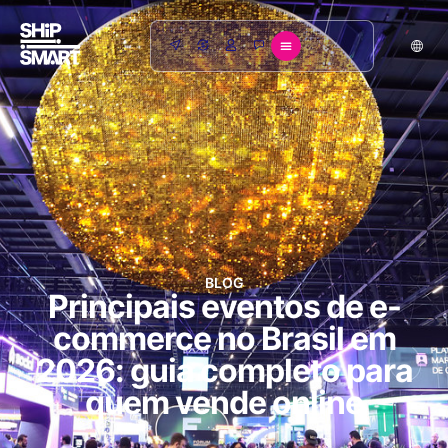
BLOG
Principais eventos de e-
commerce no Brasil em
2026: guia completo para
quem vende online