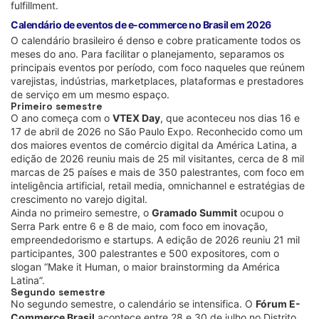
fulfillment.
Calendário de eventos de e-commerce no Brasil em 2026
O calendário brasileiro é denso e cobre praticamente todos os
meses do ano. Para facilitar o planejamento, separamos os
principais eventos por período, com foco naqueles que reúnem
varejistas, indústrias, marketplaces, plataformas e prestadores
de serviço em um mesmo espaço.
Primeiro semestre
O ano começa com o
VTEX Day
, que aconteceu nos dias 16 e
17 de abril de 2026 no São Paulo Expo. Reconhecido como um
dos maiores eventos de comércio digital da América Latina, a
edição de 2026 reuniu mais de 25 mil visitantes, cerca de 8 mil
marcas de 25 países e mais de 350 palestrantes, com foco em
inteligência artificial, retail media, omnichannel e estratégias de
crescimento no varejo digital.
Ainda no primeiro semestre, o
Gramado Summit
ocupou o
Serra Park entre 6 e 8 de maio, com foco em inovação,
empreendedorismo e startups. A edição de 2026 reuniu 21 mil
participantes, 300 palestrantes e 500 expositores, com o
slogan “Make it Human, o maior brainstorming da América
Latina”.
Segundo semestre
No segundo semestre, o calendário se intensifica. O
Fórum E-
Commerce Brasil
acontece entre 28 e 30 de julho no Distrito