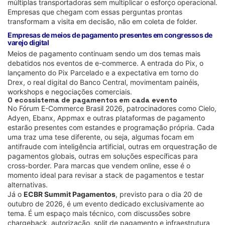
múltiplas transportadoras sem multiplicar o esforço operacional.
Empresas que chegam com essas perguntas prontas
transformam a visita em decisão, não em coleta de folder.
Empresas de meios de pagamento presentes em congressos de
varejo digital
Meios de pagamento continuam sendo um dos temas mais
debatidos nos eventos de e-commerce. A entrada do Pix, o
lançamento do Pix Parcelado e a expectativa em torno do
Drex, o real digital do Banco Central, movimentam painéis,
workshops e negociações comerciais.
O ecossistema de pagamentos em cada evento
No Fórum E-Commerce Brasil 2026, patrocinadores como Cielo,
Adyen, Ebanx, Appmax e outras plataformas de pagamento
estarão presentes com estandes e programação própria. Cada
uma traz uma tese diferente, ou seja, algumas focam em
antifraude com inteligência artificial, outras em orquestração de
pagamentos globais, outras em soluções específicas para
cross-border. Para marcas que vendem online, esse é o
momento ideal para revisar a stack de pagamentos e testar
alternativas.
Já o
ECBR Summit Pagamentos
, previsto para o dia 20 de
outubro de 2026, é um evento dedicado exclusivamente ao
tema. É um espaço mais técnico, com discussões sobre
chargeback, autorização, split de pagamento e infraestrutura