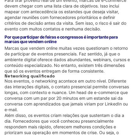
Para tirar proveito real de um evento, marcas de e-commerce
devem chegar com uma lista clara de objetivos. Isso inclui
mapear com antecedência os estandes que deseja visitar,
agendar reuniões com fornecedores prioritários e definir
critérios de decisão antes da visita. Sem isso, o risco é sair do
evento com muitos contatos e nenhuma decisão.
Por que participar de feiras e congressos é importante para
marcas que vendem online
Marcas que vendem online muitas vezes questionam o retorno
de participar de eventos presenciais. Faz sentido, já que o
ambiente digital oferece dados abundantes, webinars, cursos e
conteúdo especializado. No entanto, existem três dimensões
que só os eventos entregam de forma consistente.
Networking qualificado
Nos eventos, o networking acontece em outro nível. Diferente
das interações digitais, o contato presencial permite conversas
longas, com contexto e nuance. Um head de e-commerce que
conversa com um par por 20 minutos em um estande sai da
conversa com aprendizados que jamais viriam por LinkedIn ou
e-mail.
Além disso, os eventos criam relações que sustentam o dia a
dia. Fornecedores que você conheceu presencialmente
respondem mais rápido, oferecem melhores condições e
priorizam sua operação em momentos de crise. Ou seja, o