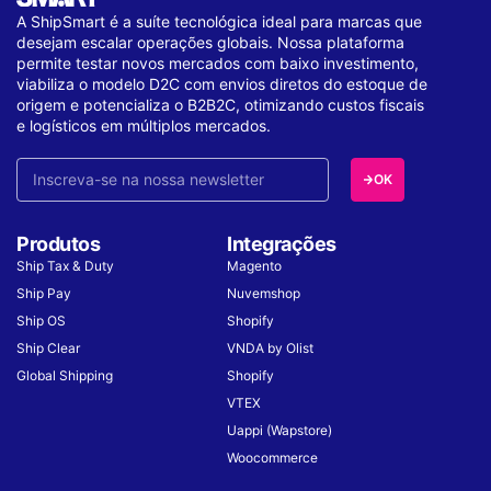
A ShipSmart é a suíte tecnológica ideal para marcas que
desejam escalar operações globais. Nossa plataforma
permite testar novos mercados com baixo investimento,
viabiliza o modelo D2C com envios diretos do estoque de
origem e potencializa o B2B2C, otimizando custos fiscais
e logísticos em múltiplos mercados.
OK
Produtos
Integrações
Ship Tax & Duty
Magento
Ship Pay
Nuvemshop
Ship OS
Shopify
Ship Clear
VNDA by Olist
Global Shipping
Shopify
VTEX
Uappi (Wapstore)
Woocommerce