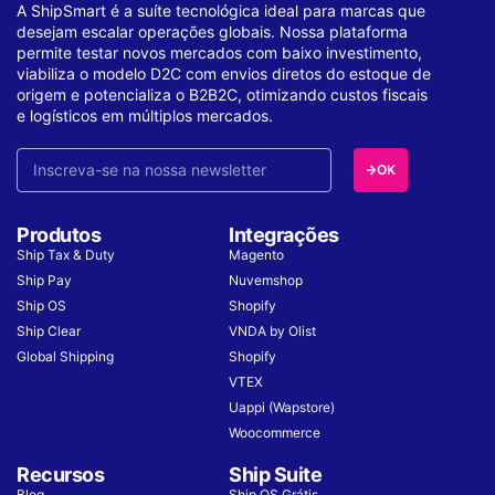
A ShipSmart é a suíte tecnológica ideal para marcas que
desejam escalar operações globais. Nossa plataforma
permite testar novos mercados com baixo investimento,
viabiliza o modelo D2C com envios diretos do estoque de
origem e potencializa o B2B2C, otimizando custos fiscais
e logísticos em múltiplos mercados.
OK
Produtos
Integrações
Ship Tax & Duty
Magento
Ship Pay
Nuvemshop
Ship OS
Shopify
Ship Clear
VNDA by Olist
Global Shipping
Shopify
VTEX
Uappi (Wapstore)
Woocommerce
Recursos
Ship Suite
Blog
Ship OS Grátis