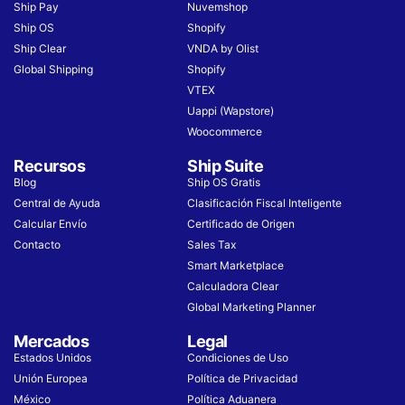
Ship Pay
Nuvemshop
Ship OS
Shopify
Ship Clear
VNDA by Olist
Global Shipping
Shopify
VTEX
Uappi (Wapstore)
Woocommerce
Recursos
Ship Suite
Blog
Ship OS Gratis
Central de Ayuda
Clasificación Fiscal Inteligente
Calcular Envío
Certificado de Origen
Contacto
Sales Tax
Smart Marketplace
Calculadora Clear
Global Marketing Planner
Mercados
Legal
Estados Unidos
Condiciones de Uso​
Unión Europea
Política de Privacidad
México
Política Aduanera