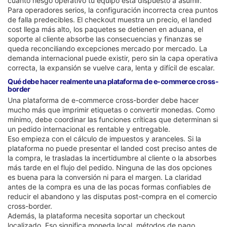
cuánto riesgo operativo tu equipo está dispuesto a asumir.
Para operadores serios, la configuración incorrecta crea puntos
de falla predecibles. El checkout muestra un precio, el landed
cost llega más alto, los paquetes se detienen en aduana, el
soporte al cliente absorbe las consecuencias y finanzas se
queda reconciliando excepciones mercado por mercado. La
demanda internacional puede existir, pero sin la capa operativa
correcta, la expansión se vuelve cara, lenta y difícil de escalar.
Qué debe hacer realmente una plataforma de e-commerce cross-
border
Una plataforma de e-commerce cross-border debe hacer
mucho más que imprimir etiquetas o convertir monedas. Como
mínimo, debe coordinar las funciones críticas que determinan si
un pedido internacional es rentable y entregable.
Eso empieza con el cálculo de impuestos y aranceles. Si la
plataforma no puede presentar el landed cost preciso antes de
la compra, le trasladas la incertidumbre al cliente o la absorbes
más tarde en el flujo del pedido. Ninguna de las dos opciones
es buena para la conversión ni para el margen. La claridad
antes de la compra es una de las pocas formas confiables de
reducir el abandono y las disputas post-compra en el comercio
cross-border.
Además, la plataforma necesita soportar un checkout
localizado. Eso significa moneda local, métodos de pago