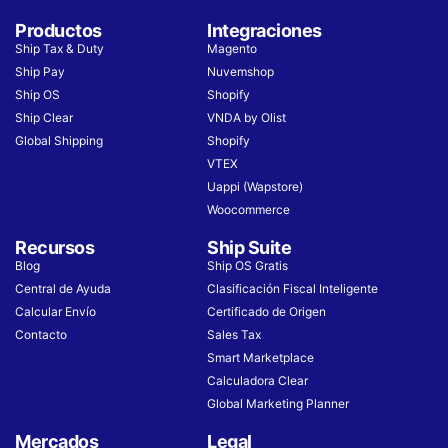
Productos
Integraciones
Ship Tax & Duty
Magento
Ship Pay
Nuvemshop
Ship OS
Shopify
Ship Clear
VNDA by Olist
Global Shipping
Shopify
VTEX
Uappi (Wapstore)
Woocommerce
Recursos
Ship Suite
Blog
Ship OS Gratis
Central de Ayuda
Clasificación Fiscal Inteligente
Calcular Envío
Certificado de Origen
Contacto
Sales Tax
Smart Marketplace
Calculadora Clear
Global Marketing Planner
Mercados
Legal