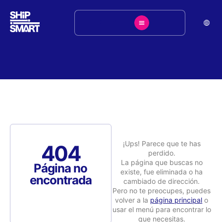
¡Ups! Parece que te has
404
perdido.
La página que buscas no
Página no
existe, fue eliminada o ha
encontrada
cambiado de dirección.
Pero no te preocupes, puedes
volver a la
página principal
o
usar el menú para encontrar lo
que necesitas.