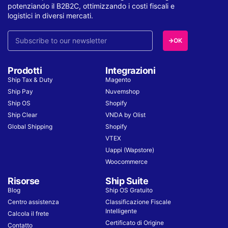
potenziando il B2B2C, ottimizzando i costi fiscali e
logistici in diversi mercati.
OK
Prodotti
Integrazioni
Ship Tax & Duty
Magento
Ship Pay
Nuvemshop
Ship OS
Shopify
Ship Clear
VNDA by Olist
Global Shipping
Shopify
VTEX
Uappi (Wapstore)
Woocommerce
Risorse
Ship Suite
Blog
Ship OS Gratuito
Centro assistenza
Classificazione Fiscale
Intelligente
Calcola il frete
Certificato di Origine
Contatto