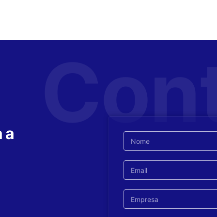
Con
 a