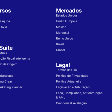
rsos
Mercados
Estados Unidos
e Ajuda
União Européia
Envio
México
Mercosul
Reino Unido
Brasil
Suite
Global
rátis
ação Fiscal Inteligente
Legal
do de Origem
x
Termos de Uso
rketplace
Política de Privacidade
ora Clear
Política Aduaneira
rketing Planner
Legislação e Tributação
Ética, Compliance, Anticorrupção
& AML
Ouvidoria & Avaliação