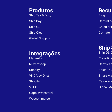
Produtos
Recu
Ship Tax & Duty
Blog
Ship Pay
Central d
Ship OS
Calcular 
Ship Clear
Contato
Global Shipping
Ship 
Integrações
Ship OS G
Magento
Classific
Nuvemshop
Certifica
Shopify
Sales Ta
VNDA by Olist
Smart Ma
Shopify
Calculad
VTEX
Global Ma
Uappi (Wapstore)
Woocommerce