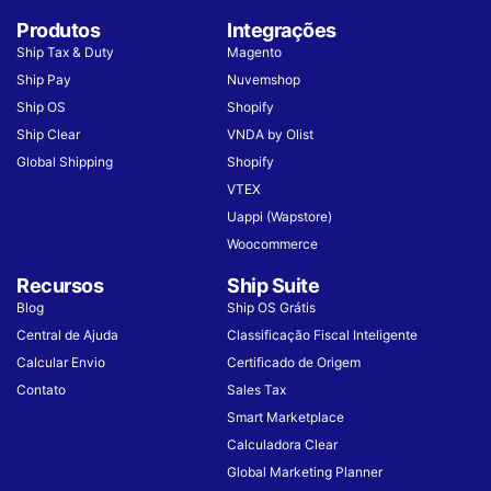
Produtos
Integrações
Ship Tax & Duty
Magento
Ship Pay
Nuvemshop
Ship OS
Shopify
Ship Clear
VNDA by Olist
Global Shipping
Shopify
VTEX
Uappi (Wapstore)
Woocommerce
Recursos
Ship Suite
Blog
Ship OS Grátis
Central de Ajuda
Classificação Fiscal Inteligente
Calcular Envio
Certificado de Origem
Contato
Sales Tax
Smart Marketplace
Calculadora Clear
Global Marketing Planner