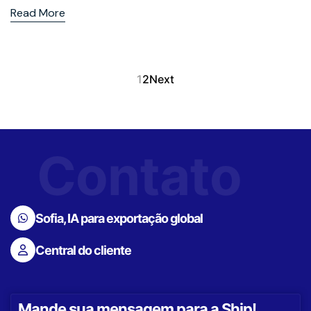
Read More
1
2
Next
Contato
Sofia, IA para exportação global
Central do cliente
Mande sua mensagem para a Ship!