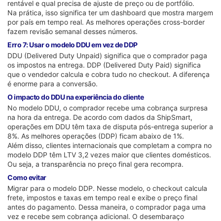
rentável e qual precisa de ajuste de preço ou de portfólio.
Na prática, isso significa ter um dashboard que mostra margem
por país em tempo real. As melhores operações cross-border
fazem revisão semanal desses números.
Erro 7: Usar o modelo DDU em vez de DDP
DDU (Delivered Duty Unpaid) significa que o comprador paga
os impostos na entrega. DDP (Delivered Duty Paid) significa
que o vendedor calcula e cobra tudo no checkout. A diferença
é enorme para a conversão.
O impacto do DDU na experiência do cliente
No modelo DDU, o comprador recebe uma cobrança surpresa
na hora da entrega. De acordo com dados da ShipSmart,
operações em DDU têm taxa de disputa pós-entrega superior a
8%. As melhores operações (DDP) ficam abaixo de 1%.
Além disso, clientes internacionais que completam a compra no
modelo DDP têm LTV 3,2 vezes maior que clientes domésticos.
Ou seja, a transparência no preço final gera recompra.
Como evitar
Migrar para o modelo DDP. Nesse modelo, o checkout calcula
frete, impostos e taxas em tempo real e exibe o preço final
antes do pagamento. Dessa maneira, o comprador paga uma
vez e recebe sem cobrança adicional. O desembaraço