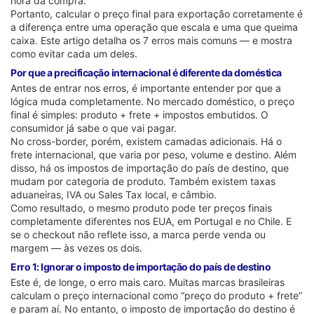
hora da compra.
Portanto, calcular o preço final para exportação corretamente é
a diferença entre uma operação que escala e uma que queima
caixa. Este artigo detalha os 7 erros mais comuns — e mostra
como evitar cada um deles.
Por que a precificação internacional é diferente da doméstica
Antes de entrar nos erros, é importante entender por que a
lógica muda completamente. No mercado doméstico, o preço
final é simples: produto + frete + impostos embutidos. O
consumidor já sabe o que vai pagar.
No cross-border, porém, existem camadas adicionais. Há o
frete internacional, que varia por peso, volume e destino. Além
disso, há os impostos de importação do país de destino, que
mudam por categoria de produto. Também existem taxas
aduaneiras, IVA ou Sales Tax local, e câmbio.
Como resultado, o mesmo produto pode ter preços finais
completamente diferentes nos EUA, em Portugal e no Chile. E
se o checkout não reflete isso, a marca perde venda ou
margem — às vezes os dois.
Erro 1: Ignorar o imposto de importação do país de destino
Este é, de longe, o erro mais caro. Muitas marcas brasileiras
calculam o preço internacional como “preço do produto + frete”
e param aí. No entanto, o imposto de importação do destino é