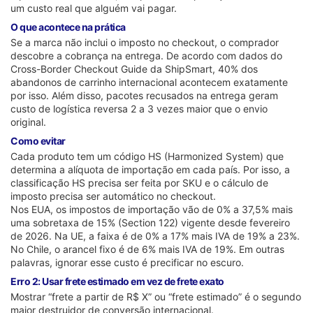
um custo real que alguém vai pagar.
O que acontece na prática
Se a marca não inclui o imposto no checkout, o comprador
descobre a cobrança na entrega. De acordo com dados do
Cross-Border Checkout Guide da ShipSmart, 40% dos
abandonos de carrinho internacional acontecem exatamente
por isso. Além disso, pacotes recusados na entrega geram
custo de logística reversa 2 a 3 vezes maior que o envio
original.
Como evitar
Cada produto tem um código HS (Harmonized System) que
determina a alíquota de importação em cada país. Por isso, a
classificação HS precisa ser feita por SKU e o cálculo de
imposto precisa ser automático no checkout.
Nos EUA, os impostos de importação vão de 0% a 37,5% mais
uma sobretaxa de 15% (Section 122) vigente desde fevereiro
de 2026. Na UE, a faixa é de 0% a 17% mais IVA de 19% a 23%.
No Chile, o arancel fixo é de 6% mais IVA de 19%. Em outras
palavras, ignorar esse custo é precificar no escuro.
Erro 2: Usar frete estimado em vez de frete exato
Mostrar “frete a partir de R$ X” ou “frete estimado” é o segundo
maior destruidor de conversão internacional.