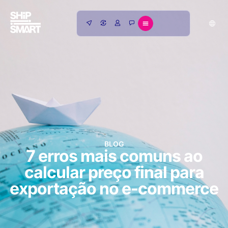
BLOG
7 erros mais comuns ao
calcular preço final para
exportação no e-commerce