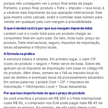
porque não conseguem ver o preço final antes de pagar.
Portanto, o preço final, produto + frete + imposto + taxa local, é
a variável mais importante da sua operação internacional. Este
guia mostra como calcular, exibir e controlar esse número para
vender em qualquer país com margem e previsibilidade.
O que é landed cost (e por que sua margem depende dele)
Landed cost é o custo total para um produto chegar ao
consumidor final em outro país. De fato, inclui tudo: preço do
produto, frete internacional, seguro, impostos de importação,
taxas aduaneiras e tributos locais.
A fórmula na prática
A estrutura básica é simples. Em primeiro lugar, o valor CIF
(custo do produto + seguro + frete) serve de base. Sobre ele,
aplicam-se os impostos de importação com base no código HS
do produto. Além disso, somam-se o IVA ou imposto local do
país de destino e eventuais taxas de processamento aduaneiro.
Em outras palavras: Landed Cost = CIF + Impostos de
Importação + IVA/Imposto Local + Taxas Aduaneiras.
Por que isso importa mais do que o preço do produto
Se você precifica o produto em R$ 200 e o frete internacional
custa R$ 80, o comprador nos EUA pode pagar mais R$ 45 de
imposto na entrega. No entanto, ele não sabia desse custo