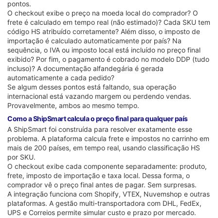
pontos.
O checkout exibe o preço na moeda local do comprador? O
frete é calculado em tempo real (não estimado)? Cada SKU tem
código HS atribuído corretamente? Além disso, o imposto de
importação é calculado automaticamente por país? Na
sequência, o IVA ou imposto local está incluído no preço final
exibido? Por fim, o pagamento é cobrado no modelo DDP (tudo
incluso)? A documentação alfandegária é gerada
automaticamente a cada pedido?
Se algum desses pontos está faltando, sua operação
internacional está vazando margem ou perdendo vendas.
Provavelmente, ambos ao mesmo tempo.
Como a ShipSmart calcula o preço final para qualquer país
A ShipSmart foi construída para resolver exatamente esse
problema. A plataforma calcula frete e impostos no carrinho em
mais de 200 países, em tempo real, usando classificação HS
por SKU.
O checkout exibe cada componente separadamente: produto,
frete, imposto de importação e taxa local. Dessa forma, o
comprador vê o preço final antes de pagar. Sem surpresas.
A integração funciona com Shopify, VTEX, Nuvemshop e outras
plataformas. A gestão multi-transportadora com DHL, FedEx,
UPS e Correios permite simular custo e prazo por mercado.