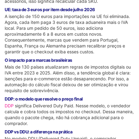
acessórios, isso significa recalcular cada SKU.
UE: taxa de 3 euros por item desde julho 2026
A isenção de 150 euros para importações na UE foi eliminada.
Agora, cada item paga 3 euros de taxa aduaneira mais o IVA
local. Para um pedido de 50 euros, isso adiciona
aproximadamente 6 a 8 euros em custos novos.
Consequentemente, marcas que vendem para Portugal,
Espanha, França ou Alemanha precisam recalibrar preços e
garantir que o checkout exiba esses custos.
O impacto para marcas brasileiras
Mais de 130 países atualizaram regras de impostos digitais ou
IVA entre 2023 e 2025. Além disso, a tendência global é clara:
isenções para e-commerce estão desaparecendo. Por isso, a
automação do cálculo fiscal deixou de ser otimização e virou
requisito de sobrevivência.
DDP: o modelo que resolve o preço final
DDP
significa Delivered Duty Paid. Nesse modelo, o vendedor
calcula e cobra todos os impostos no checkout. Dessa maneira,
quando o pacote chega, não há cobrança adicional para o
comprador.
DDP vs DDU: a diferença na prática
No modelo DDU (Delivered Duty Unpaid), o comprador