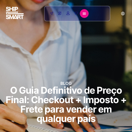
BLOG
O Guia Definitivo de Preço
Final: Checkout + Imposto +
Frete para vender em
qualquer país