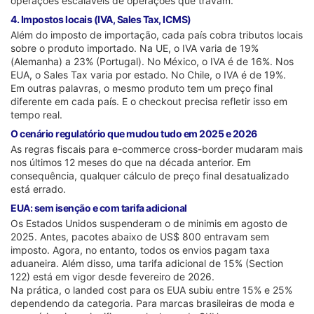
operações escaláveis de operações que travam.
4. Impostos locais (IVA, Sales Tax, ICMS)
Além do imposto de importação, cada país cobra tributos locais
sobre o produto importado. Na UE, o IVA varia de 19%
(Alemanha) a 23% (Portugal). No México, o IVA é de 16%. Nos
EUA, o Sales Tax varia por estado. No Chile, o IVA é de 19%.
Em outras palavras, o mesmo produto tem um preço final
diferente em cada país. E o checkout precisa refletir isso em
tempo real.
O cenário regulatório que mudou tudo em 2025 e 2026
As regras fiscais para e-commerce cross-border mudaram mais
nos últimos 12 meses do que na década anterior. Em
consequência, qualquer cálculo de preço final desatualizado
está errado.
EUA: sem isenção e com tarifa adicional
Os Estados Unidos suspenderam o de minimis em agosto de
2025. Antes, pacotes abaixo de US$ 800 entravam sem
imposto. Agora, no entanto, todos os envios pagam taxa
aduaneira. Além disso, uma tarifa adicional de 15% (Section
122) está em vigor desde fevereiro de 2026.
Na prática, o landed cost para os EUA subiu entre 15% e 25%
dependendo da categoria. Para marcas brasileiras de moda e