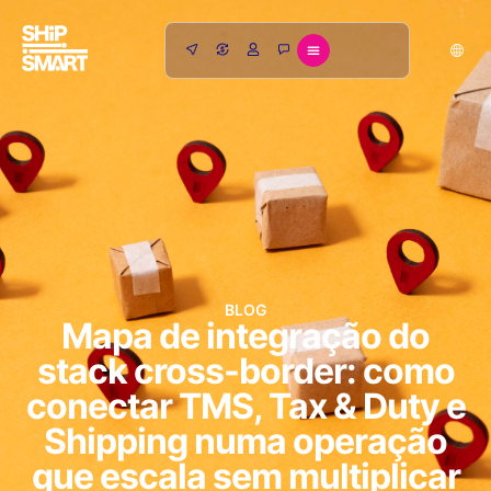
BLOG
Mapa de integração do
stack cross-border: como
conectar TMS, Tax & Duty e
Shipping numa operação
que escala sem multiplicar