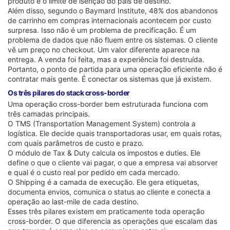
produto e o limite de isenção do país de destino.
Além disso, segundo o Baymard Institute, 48% dos abandonos
de carrinho em compras internacionais acontecem por custo
surpresa. Isso não é um problema de precificação. É um
problema de dados que não fluem entre os sistemas. O cliente
vê um preço no checkout. Um valor diferente aparece na
entrega. A venda foi feita, mas a experiência foi destruída.
Portanto, o ponto de partida para uma operação eficiente não é
contratar mais gente. É conectar os sistemas que já existem.
Os três pilares do stack cross-border
Uma operação cross-border bem estruturada funciona com
três camadas principais.
O TMS (Transportation Management System) controla a
logística. Ele decide quais transportadoras usar, em quais rotas,
com quais parâmetros de custo e prazo.
O módulo de Tax & Duty calcula os impostos e duties. Ele
define o que o cliente vai pagar, o que a empresa vai absorver
e qual é o custo real por pedido em cada mercado.
O Shipping é a camada de execução. Ele gera etiquetas,
documenta envios, comunica o status ao cliente e conecta a
operação ao last-mile de cada destino.
Esses três pilares existem em praticamente toda operação
cross-border. O que diferencia as operações que escalam das