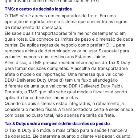
que travam é como eles se comunicam entre si.
TMS: o centro de decisão logística
O TMS não é apenas um comparador de frete. Em uma
operação integrada, ele é o sistema que concentra as regras
de roteamento da operação.
Ele sabe quais transportadoras têm melhor desempenho em
quais rotas. Ele conhece os limites de peso e dimensão de cada
carrier. Ele aplica regras de negócio como preferir DHL para
remessas acima de determinado valor ou usar Skypostal para
volumes menores com destino aos Estados Unidos.
Além disso, o TMS precisa receber informações do Tax & Duty
para tomar decisões completas. A escolha da transportadora
afeta o modelo de importação. Uma remessa que vai como
DDU (Delivered Duty Unpaid) tem um fluxo alfandegário
diferente de uma que vai como DDP (Delivered Duty Paid).
Portanto, o TMS que não sabe qual modelo fiscal está sendo
aplicado toma decisões incompletas.
Quando os dois sistemas estão integrados, o roteamento já
considera o modelo fiscal. A transportadora certa é selecionada
com base no custo total, não apenas na tarifa de frete.
Tax & Duty: onde a margem é definida antes do pedido
O Tax & Duty é o módulo mais crítico para a saúde financeira
da operação. Ele determina quanto o cliente vai pagar, quanto