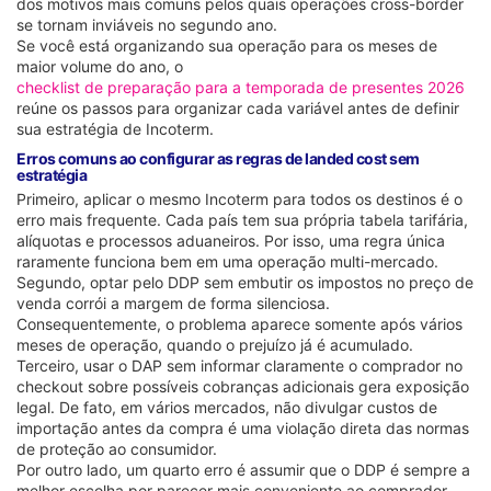
dos motivos mais comuns pelos quais operações cross-border
se tornam inviáveis no segundo ano.
Se você está organizando sua operação para os meses de
maior volume do ano, o
checklist de preparação para a temporada de presentes 2026
reúne os passos para organizar cada variável antes de definir
sua estratégia de Incoterm.
Erros comuns ao configurar as regras de landed cost sem
estratégia
Primeiro, aplicar o mesmo Incoterm para todos os destinos é o
erro mais frequente. Cada país tem sua própria tabela tarifária,
alíquotas e processos aduaneiros. Por isso, uma regra única
raramente funciona bem em uma operação multi-mercado.
Segundo, optar pelo DDP sem embutir os impostos no preço de
venda corrói a margem de forma silenciosa.
Consequentemente, o problema aparece somente após vários
meses de operação, quando o prejuízo já é acumulado.
Terceiro, usar o DAP sem informar claramente o comprador no
checkout sobre possíveis cobranças adicionais gera exposição
legal. De fato, em vários mercados, não divulgar custos de
importação antes da compra é uma violação direta das normas
de proteção ao consumidor.
Por outro lado, um quarto erro é assumir que o DDP é sempre a
melhor escolha por parecer mais conveniente ao comprador.