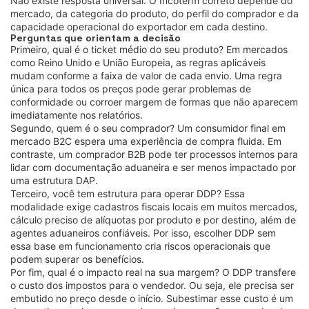
Não existe resposta universal. O Incoterm correto depende do
mercado, da categoria do produto, do perfil do comprador e da
capacidade operacional do exportador em cada destino.
Perguntas que orientam a decisão
Primeiro, qual é o ticket médio do seu produto? Em mercados
como Reino Unido e União Europeia, as regras aplicáveis
mudam conforme a faixa de valor de cada envio. Uma regra
única para todos os preços pode gerar problemas de
conformidade ou corroer margem de formas que não aparecem
imediatamente nos relatórios.
Segundo, quem é o seu comprador? Um consumidor final em
mercado B2C espera uma experiência de compra fluida. Em
contraste, um comprador B2B pode ter processos internos para
lidar com documentação aduaneira e ser menos impactado por
uma estrutura DAP.
Terceiro, você tem estrutura para operar DDP? Essa
modalidade exige cadastros fiscais locais em muitos mercados,
cálculo preciso de alíquotas por produto e por destino, além de
agentes aduaneiros confiáveis. Por isso, escolher DDP sem
essa base em funcionamento cria riscos operacionais que
podem superar os benefícios.
Por fim, qual é o impacto real na sua margem? O DDP transfere
o custo dos impostos para o vendedor. Ou seja, ele precisa ser
embutido no preço desde o início. Subestimar esse custo é um