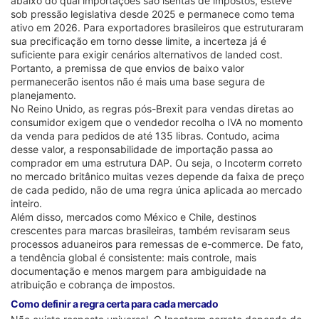
abaixo do qual importações são isentas de impostos, esteve
sob pressão legislativa desde 2025 e permanece como tema
ativo em 2026. Para exportadores brasileiros que estruturaram
sua precificação em torno desse limite, a incerteza já é
suficiente para exigir cenários alternativos de landed cost.
Portanto, a premissa de que envios de baixo valor
permanecerão isentos não é mais uma base segura de
planejamento.
No Reino Unido, as regras pós-Brexit para vendas diretas ao
consumidor exigem que o vendedor recolha o IVA no momento
da venda para pedidos de até 135 libras. Contudo, acima
desse valor, a responsabilidade de importação passa ao
comprador em uma estrutura DAP. Ou seja, o Incoterm correto
no mercado britânico muitas vezes depende da faixa de preço
de cada pedido, não de uma regra única aplicada ao mercado
inteiro.
Além disso, mercados como México e Chile, destinos
crescentes para marcas brasileiras, também revisaram seus
processos aduaneiros para remessas de e-commerce. De fato,
a tendência global é consistente: mais controle, mais
documentação e menos margem para ambiguidade na
atribuição e cobrança de impostos.
Como definir a regra certa para cada mercado