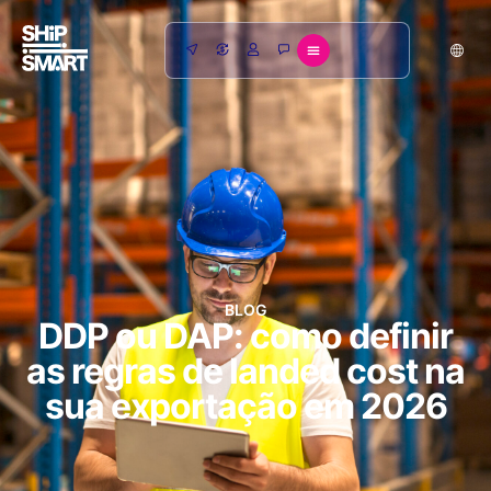
BLOG
DDP ou DAP: como definir
as regras de landed cost na
sua exportação em 2026