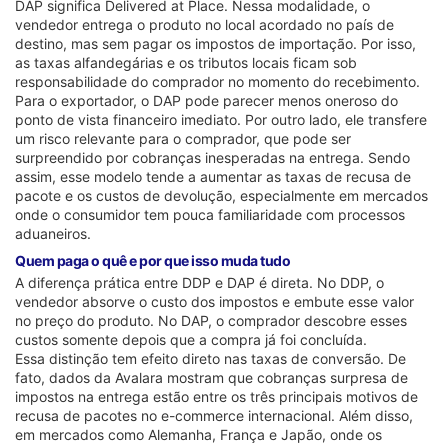
DAP significa Delivered at Place. Nessa modalidade, o
vendedor entrega o produto no local acordado no país de
destino, mas sem pagar os impostos de importação. Por isso,
as taxas alfandegárias e os tributos locais ficam sob
responsabilidade do comprador no momento do recebimento.
Para o exportador, o DAP pode parecer menos oneroso do
ponto de vista financeiro imediato. Por outro lado, ele transfere
um risco relevante para o comprador, que pode ser
surpreendido por cobranças inesperadas na entrega. Sendo
assim, esse modelo tende a aumentar as taxas de recusa de
pacote e os custos de devolução, especialmente em mercados
onde o consumidor tem pouca familiaridade com processos
aduaneiros.
Quem paga o quê e por que isso muda tudo
A diferença prática entre DDP e DAP é direta. No DDP, o
vendedor absorve o custo dos impostos e embute esse valor
no preço do produto. No DAP, o comprador descobre esses
custos somente depois que a compra já foi concluída.
Essa distinção tem efeito direto nas taxas de conversão. De
fato, dados da Avalara mostram que cobranças surpresa de
impostos na entrega estão entre os três principais motivos de
recusa de pacotes no e-commerce internacional. Além disso,
em mercados como Alemanha, França e Japão, onde os