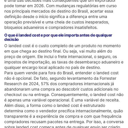
é uma das decisões mais consequentes que um exportador
pode tomar em 2026. Com mudanças regulatórias em curso
nos principais mercados de destino do Brasil, acertar essa
definição desde o início significa a diferença entre uma
operação previsível e uma cheia de custos inesperados,
bloqueios aduaneiros e compradores insatisfeitos.
O que é landed cost e por que ele importa antes de qualquer
decisão
O landed cost é o custo completo de um produto no momento
em que chega ao destino final. Ou seja, vai muito além do
preço de origem. Ele inclui o frete internacional, o seguro, os
impostos de importação, as taxas de desembaraço aduaneiro e
qualquer encargo local aplicado no país de destino.
Para quem vende para fora do Brasil, entender o landed cost
não é opcional. De fato, segundo levantamento da Forrester
Research de 2024, 57% dos compradores internacionais já
abandonaram uma compra ao descobrir custos adicionais no
checkout ou na entrega. Consequentemente, o landed cost não
é apenas uma variável operacional. É uma variável de receita.
Além disso, a forma como o landed cost é estruturado
determina como o vendedor precifica internacionalmente, quão
transparente é a experiência de compra e com que frequência
compradores recusam pacotes na entrega. Por isso, a conversa
sobre landed cost começa antes de qualquer envio ser criado.