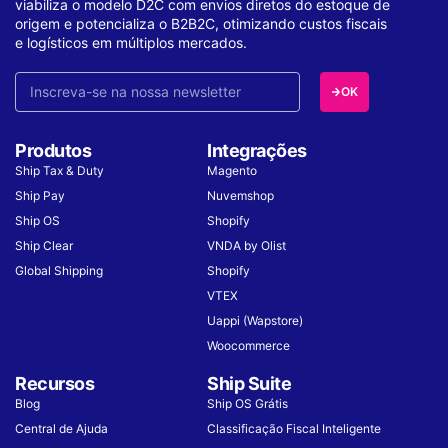
viabiliza o modelo D2C com envios diretos do estoque de
origem e potencializa o B2B2C, otimizando custos fiscais
e logísticos em múltiplos mercados.
OK
Produtos
Integrações
Ship Tax & Duty
Magento
Ship Pay
Nuvemshop
Ship OS
Shopify
Ship Clear
VNDA by Olist
Global Shipping
Shopify
VTEX
Uappi (Wapstore)
Woocommerce
Recursos
Ship Suite
Blog
Ship OS Grátis
Central de Ajuda
Classificação Fiscal Inteligente