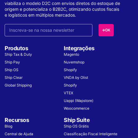
viabiliza o modelo D2C com envios diretos do estoque de
origem e potencializa o B2B2C, otimizando custos fiscais
e logísticos em múltiplos mercados.
OK
Produtos
Integrações
Ship Tax & Duty
Magento
Ship Pay
Nuvemshop
Ship OS
Shopify
Ship Clear
VNDA by Olist
Global Shipping
Shopify
VTEX
Uappi (Wapstore)
Woocommerce
Recursos
Ship Suite
Blog
Ship OS Grátis
Central de Ajuda
Classificação Fiscal Inteligente