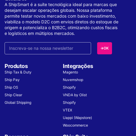
A ShipSmart é a suíte tecnológica ideal para marcas que
desejam escalar operações globais. Nossa plataforma
permite testar novos mercados com baixo investimento,
viabiliza o modelo D2C com envios diretos do estoque de
origem e potencializa o B2B2C, otimizando custos fiscais
e logísticos em múltiplos mercados.
OK
Produtos
Integrações
Ship Tax & Duty
Magento
Ship Pay
Nuvemshop
Ship OS
Shopify
Ship Clear
VNDA by Olist
Global Shipping
Shopify
VTEX
Uappi (Wapstore)
Woocommerce