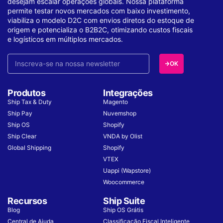
desejam escalar operações globais. Nossa plataforma
permite testar novos mercados com baixo investimento,
viabiliza o modelo D2C com envios diretos do estoque de
origem e potencializa o B2B2C, otimizando custos fiscais
e logísticos em múltiplos mercados.
OK
Produtos
Integrações
Ship Tax & Duty
Magento
Ship Pay
Nuvemshop
Ship OS
Shopify
Ship Clear
VNDA by Olist
Global Shipping
Shopify
VTEX
Uappi (Wapstore)
Woocommerce
Recursos
Ship Suite
Blog
Ship OS Grátis
Central de Ajuda
Classificação Fiscal Inteligente