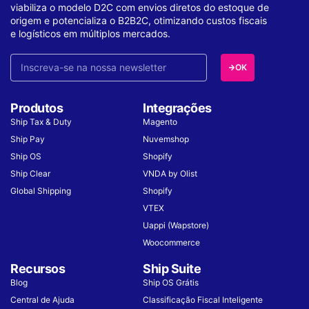
viabiliza o modelo D2C com envios diretos do estoque de
origem e potencializa o B2B2C, otimizando custos fiscais
e logísticos em múltiplos mercados.
OK
Produtos
Integrações
Ship Tax & Duty
Magento
Ship Pay
Nuvemshop
Ship OS
Shopify
Ship Clear
VNDA by Olist
Global Shipping
Shopify
VTEX
Uappi (Wapstore)
Woocommerce
Recursos
Ship Suite
Blog
Ship OS Grátis
Central de Ajuda
Classificação Fiscal Inteligente