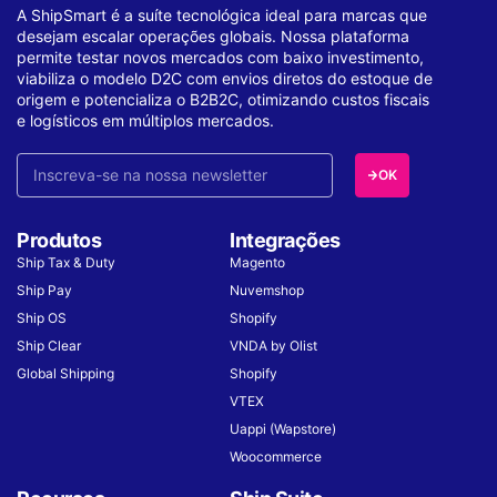
A ShipSmart é a suíte tecnológica ideal para marcas que
desejam escalar operações globais. Nossa plataforma
permite testar novos mercados com baixo investimento,
viabiliza o modelo D2C com envios diretos do estoque de
origem e potencializa o B2B2C, otimizando custos fiscais
e logísticos em múltiplos mercados.
OK
Produtos
Integrações
Ship Tax & Duty
Magento
Ship Pay
Nuvemshop
Ship OS
Shopify
Ship Clear
VNDA by Olist
Global Shipping
Shopify
VTEX
Uappi (Wapstore)
Woocommerce