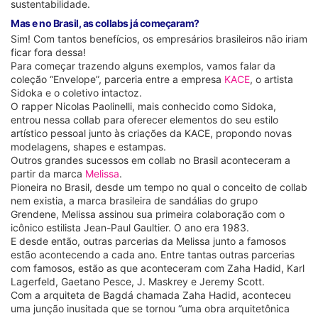
sustentabilidade.
Mas e no Brasil, as collabs já começaram?
Sim! Com tantos benefícios, os empresários brasileiros não iriam
ficar fora dessa!
Para começar trazendo alguns exemplos, vamos falar da
coleção “Envelope”, parceria entre a empresa
KACE
, o artista
Sidoka e o coletivo intactoz.
O rapper Nicolas Paolinelli, mais conhecido como Sidoka,
entrou nessa collab para oferecer elementos do seu estilo
artístico pessoal junto às criações da KACE, propondo novas
modelagens, shapes e estampas.
Outros grandes sucessos em collab no Brasil aconteceram a
partir da marca
Melissa
.
Pioneira no Brasil, desde um tempo no qual o conceito de collab
nem existia, a marca brasileira de sandálias do grupo
Grendene, Melissa assinou sua primeira colaboração com o
icônico estilista Jean-Paul Gaultier. O ano era 1983.
E desde então, outras parcerias da Melissa junto a famosos
estão acontecendo a cada ano. Entre tantas outras parcerias
com famosos, estão as que aconteceram com Zaha Hadid, Karl
Lagerfeld, Gaetano Pesce, J. Maskrey e Jeremy Scott.
Com a arquiteta de Bagdá chamada Zaha Hadid, aconteceu
uma junção inusitada que se tornou “uma obra arquitetônica