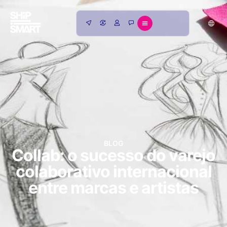
BLOG
Collab: o sucesso do varejo
colaborativo internacional
entre marcas e artistas